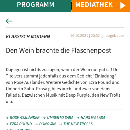
PROGRAMM
MEDIATHEK
16.10.2021 | 20:52
|
jneugebauer
KLASSISCH MODERN
Den Wein brachte die Flaschenpost
Dagegen ist nichts zu sagen, wenn der Wein nur gut ist! Der
Titelvers stammt jedenfalls aus dem Gedicht "Einladung"
von Rose Ausländer. Weitere Gedichte von Ezra Pound und
Umberto Saba. Prosa gibt es auch, und zwar von Hans
Fallada. Dazwischen Musik mit Deep Purple, den New Trolls
u.a.
ROSE AUSLÄNDER
UMBERTO SABA
HANS FALLADA
EZRA POUND
DONOVAN
THE NEW TROLLS