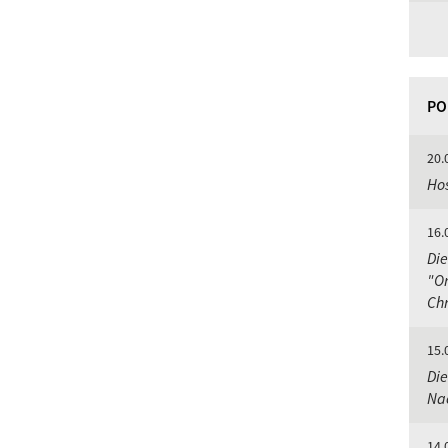
PO
20.
Hos
16.
Die
"Or
Chr
15.
Die
Nac
14.