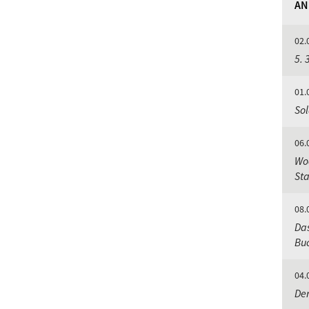
AN
02.
5. 
01.
Sol
06.
Woc
St
08.
Da
Buc
04.
Der