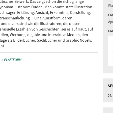
übsches Beiwerk. Das zeigt schon die richtig lange
Pl
ynonym-Liste vom Duden: Man könnte statt Illustration
uch sagen Erklärung, Ansicht, Erkenntnis, Darstellung,
PR
eranschaulichung ... Eine Kunstform, deren
Apr
und divers sind wie die Illustratoren, die diesen
 visuelle Erzählen von Geschichten, sei es auf Haut, auf
PR
edien, Werbung, digitale und interaktive Medien, den
lage als Bilderbücher, Sachbücher und Graphic Novels.
hnt
PLATTFORM
SE
04.