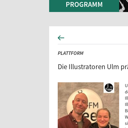
PROGRAMM
PLATTFORM
Die Illustratoren Ulm p
U
d
I
I
B
W
s