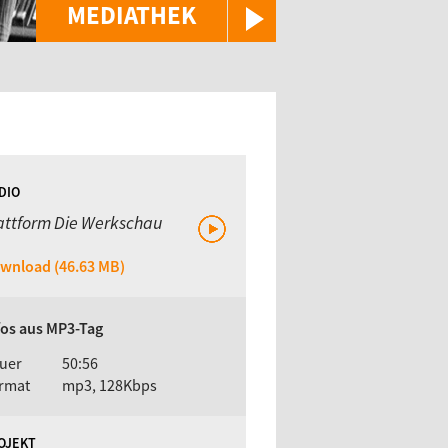
MEDIATHEK
DIO
attform Die Werkschau
wnload (46.63 MB)
fos aus MP3-Tag
uer
50:56
rmat
mp3, 128Kbps
OJEKT