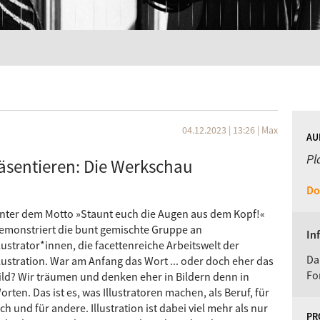
04.12.2023 | 13:26
|
Max
AU
Pl
räsentieren: Die Werkschau
Do
nter dem Motto »Staunt euch die Augen aus dem Kopf!«
emonstriert die bunt gemischte Gruppe an
In
llustrator*innen, die facettenreiche Arbeitswelt der
Da
llustration. War am Anfang das Wort ... oder doch eher das
Fo
ild? Wir träumen und denken eher in Bildern denn in
orten. Das ist es, was Illustratoren machen, als Beruf, für
ich und für andere. Illustration ist dabei viel mehr als nur
PR