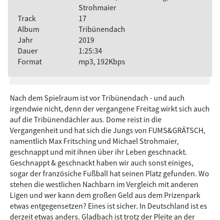
Strohmaier
Track
17
Album
Tribünendach
Jahr
2019
Dauer
1:25:34
Format
mp3, 192Kbps
Nach dem Spielraum ist vor Tribünendach - und auch
irgendwie nicht, denn der vergangene Freitag wirkt sich auch
auf die Tribünendächler aus. Dome reist in die
Vergangenheit und hat sich die Jungs von FUMS&GRÄTSCH,
namentlich Max Fritsching und Michael Strohmaier,
geschnappt und mit ihnen über ihr Leben geschnackt.
Geschnappt & geschnackt haben wir auch sonst einiges,
sogar der französiche Fußball hat seinen Platz gefunden. Wo
stehen die westlichen Nachbarn im Vergleich mit anderen
Ligen und wer kann dem großen Geld aus dem Prizenpark
etwas entgegensetzen? Eines ist sicher. In Deutschland ist es
derzeit etwas anders. Gladbach ist trotz der Pleite an der