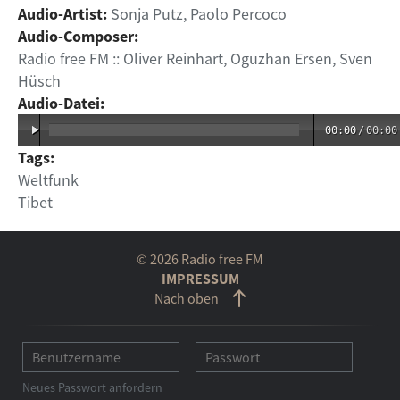
Audio-Artist:
Sonja Putz, Paolo Percoco
Audio-Composer:
Radio free FM :: Oliver Reinhart, Oguzhan Ersen, Sven
Hüsch
Audio-Datei:
00:00
/
00:00
Tags:
Weltfunk
Tibet
© 2026 Radio free FM
IMPRESSUM
Nach oben
Neues Passwort anfordern