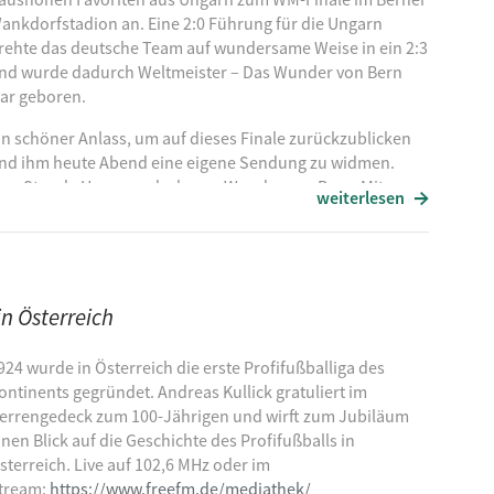
ankdorfstadion an. Eine 2:0 Führung für die Ungarn
r Christmas Is a Dukla Prague Away Kit
rehte das deutsche Team auf wundersame Weise in ein 2:3
nd wurde dadurch Weltmeister – Das Wunder von Bern
ar geboren.
in schöner Anlass, um auf dieses Finale zurückzublicken
nd ihm heute Abend eine eigene Sendung zu widmen.
ine Stunde Herrengedeck zum Wunder von Bern. Mit
to the Sun
weiterlesen
adion in der Büchse.
s kam es leider zu einer Sendestörung.
in Österreich
924 wurde in Österreich die erste Profifußballiga des
ontinents gegründet. Andreas Kullick gratuliert im
errengedeck zum 100-Jährigen und wirft zum Jubiläum
inen Blick auf die Geschichte des Profifußballs in
sterreich. Live auf 102,6 MHz oder im
tream:
https://www.freefm.de/mediathek/