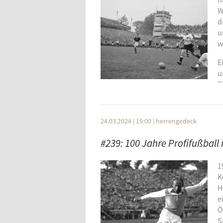
W
Half Man Half Biscuit :: All I Want fo
d
TV on the Radio :: Wolf Like Me
u
w
Kasabian :: Club Foot
E
The Skids :: The Saints Are Coming
u
E
The Libertines :: Don't Look Back In
Andreas Kullick und live aus dem St
Bild: Wikipedia
24.03.2024 | 19:00
|
herrengedeck
Aufgrund eines technischen Problem
#239: 100 Jahre Profifußball 
1
Marcel Barsotti :: Wankdorf Stadium
K
H
Marcus Sommer :: Fritz Walter
e
Hyper :: Wankdorf 1956
Ö
S