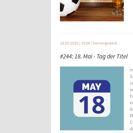
The Business :: England 5, Germany 
Boxing Fox :: Good Old Times
Asadov :: Old Memories
18.05.2025 | 19:00
|
herrengedeck
Bild: The Historic England Blog
#244: 18. Mai - Tag der Titel
I
S
s
w
h
e
A
M
C
d