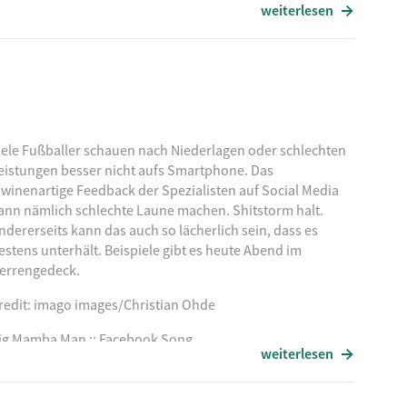
en großen FC Barcelona.
weiterlesen
 Mond
iele Fußballer schauen nach Niederlagen oder schlechten
eistungen besser nicht aufs Smartphone. Das
awinenartige Feedback der Spezialisten auf Social Media
ann nämlich schlechte Laune machen. Shitstorm halt.
ox
ndererseits kann das auch so lächerlich sein, dass es
estens unterhält. Beispiele gibt es heute Abend im
errengedeck.
redit: imago images/Christian Ohde
ig Mamba Man :: Facebook Song
weiterlesen
nda Morts :: Wütend