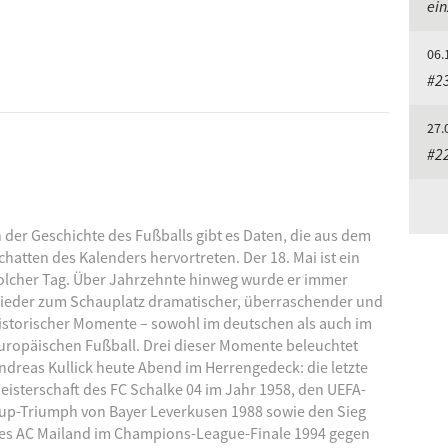
ein
1
06.
#23
27.
#2
n der Geschichte des Fußballs gibt es Daten, die aus dem
chatten des Kalenders hervortreten. Der 18. Mai ist ein
olcher Tag. Über Jahrzehnte hinweg wurde er immer
ieder zum Schauplatz dramatischer, überraschender und
istorischer Momente – sowohl im deutschen als auch im
uropäischen Fußball. Drei dieser Momente beleuchtet
ndreas Kullick heute Abend im Herrengedeck: die letzte
eisterschaft des FC Schalke 04 im Jahr 1958, den UEFA-
up-Triumph von Bayer Leverkusen 1988 sowie den Sieg
es AC Mailand im Champions-League-Finale
1994 gegen