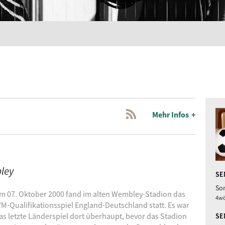
Mehr Infos
bley
SE
Son
m 07. Oktober 2000 fand im alten Wembley-Stadion das
4wö
M-Qualifikationsspiel England-Deutschland statt.
Es war
as letzte Länderspiel dort überhaupt, bevor das Stadion
SE