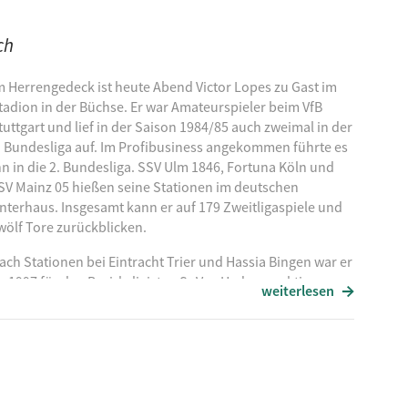
chronschwimmen
ch
h Butterfly Wings
Boy
m Herrengedeck ist heute Abend Victor Lopes zu Gast im
tadion in der Büchse. Er war Amateurspieler beim VfB
tuttgart und lief in der Saison 1984/85 auch zweimal in der
. Bundesliga auf. Im Profibusiness angekommen führte es
hn in die 2. Bundesliga. SSV Ulm 1846, Fortuna Köln und
SV Mainz 05 hießen seine Stationen im deutschen
nterhaus. Insgesamt kann er auf 179 Zweitligaspiele und
wölf Tore zurückblicken.
ach Stationen bei Eintracht Trier und Hassia Bingen war er
b 1997 für den Bezirksligisten SpVgg Hadamar aktiv,
weiterlesen
und engagierte sich im Anschluss in der
ner aktiven Karriere spielte er für die
rt. Zudem steht er bis heute für die portugiesische
ational auf dem Platz. Zuletzt hatte Victor Lopes in
ffiziellen Europameisterschaft der Winzer-
eimspiel. Im Gespräch mit Moderator Andreas Kullick