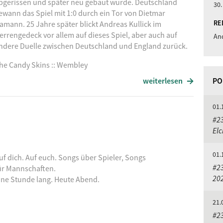
bgerissen und später neu gebaut wurde.
Deutschland
30.
ewann das Spiel mit 1:0 durch ein Tor von Dietmar
RE
amann. 25 Jahre später blickt Andreas Kullick im
errengedeck vor allem auf dieses Spiel, aber auch auf
And
ndere Duelle zwischen Deutschland und England zurück.
he Candy Skins :: Wembley
weiterlesen
PO
tereoclub :: Kevin Keegan
us, wenn du gehst
01.
#2
El
01.
uf dich. Auf euch. Songs über Spieler, Songs
#2
ür Mannschaften.
20
ine Stunde lang. Heute Abend.
21.
#23