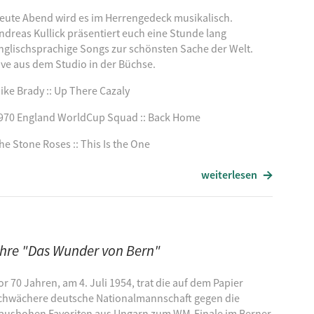
rengedeck von seiner abwechslungsreichen Karriere und
eute Abend wird es im Herrengedeck musikalisch.
sliga und Weinreben.
ndreas Kullick präsentiert euch eine Stunde lang
nglischsprachige Songs zur schönsten Sache der Welt.
ive aus dem Studio in der Büchse.
ike Brady :: Up There Cazaly
970 England WorldCup Squad :: Back Home
schnupfen
he Stone Roses :: This Is the One
eds United :: Sing Up for the Champions
weiterlesen
Summer Wine
ahre "Das Wunder von Bern"
 in Green
or 70 Jahren, am 4. Juli 1954, trat die auf dem Papier
chwächere deutsche Nationalmannschaft gegen die
otball Crazy
aushohen Favoriten aus Ungarn zum WM-Finale im Berner