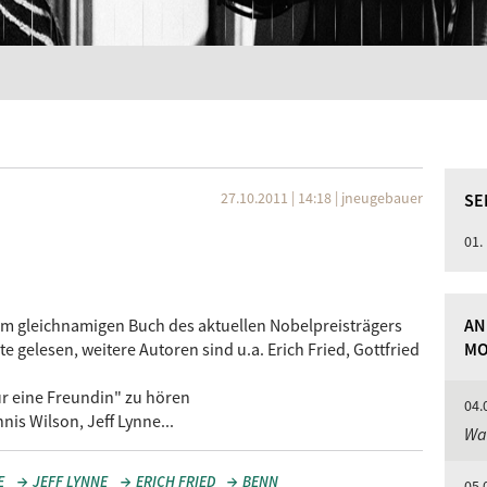
27.10.2011 | 14:18
|
jneugebauer
SE
01.
em gleichnamigen Buch des aktuellen Nobelpreisträgers
AN
gelesen, weitere Autoren sind u.a. Erich Fried, Gottfried
MO
ür eine Freundin" zu hören
04.
s Wilson, Jeff Lynne...
Was
E
JEFF LYNNE
ERICH FRIED
BENN
05.