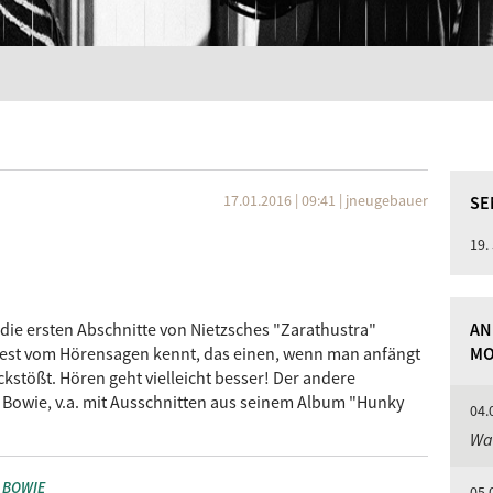
17.01.2016 | 09:41
|
jneugebauer
SE
19.
ie ersten Abschnitte von Nietzsches "Zarathustra"
AN
ndest vom Hörensagen kennt, das einen, wenn man anfängt
MO
ckstößt. Hören geht vielleicht besser! Der andere
 Bowie, v.a. mit Ausschnitten aus seinem Album "Hunky
04.
Was
 BOWIE
05.