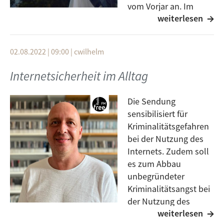
vom Vorjar an. Im
weiterlesen
Vergleich mit anderen
Regionen in Baden-Württemberg ist Ulm sehr sicher,
auch die Aufklärungsquote liegt über dem
02.08.2022 | 09:00
|
cwilhelm
landesweiten Durchschnitt. Spiegelt sich das auch im
Sicherheitsgefühl der Ulmer:innen wieder? Wir haben
Internetsicherheit im Alltag
in der Fußgängerzone nachgefragt, wie sicher sich die
Menschen in Ulm fühlen.
Die Sendung
sensibilisiert für
Kriminalitätsgefahren
bei der Nutzung des
Internets. Zudem soll
es zum Abbau
unbegründeter
Kriminalitätsangst bei
der Nutzung des
weiterlesen
Internets beitragen.