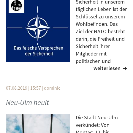
Sicherheit in unserem
täglichen Leben ist der
Schlüssel zu unserem
Wohlbefinden. Das
Ziel der NATO besteht
darin, die Freiheit und
Sicherheit ihrer
Mitglieder mit
politischen und
weiterlesen
militärischen Mitteln
zu gewährleisten. - So beschreibt sich eines der
größten Militärbündnisse der Welt. Freiheit, Sicherheit
07.08.2019 | 15:57
|
dominic
und Wohlbefinden - diese drei Worte springen dem
Beobachter sofort ins Auge. Ein genauer Blick auf die
Neu-Ulm heult
NATO verrät, dass dies unlängst nicht der Fall ist.
Aufgrund der jüngeren Entwicklung steht die Frage im
Die Stadt Neu-Ulm
Raum: Ist ein Militärbündnis à la NATO überhaupt
verkündet: Von
zukunftd fördernd? Und dabei geht es nicht um die
Montag, 12. bis