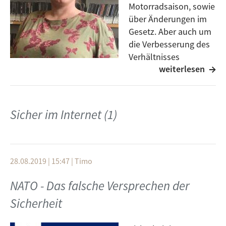
Motorradsaison, sowie
über Änderungen im
Gesetz. Aber auch um
die Verbesserung des
Verhältnisses
weiterlesen
zwischen den
Verkehrsteilnehmern und den Motorradfahrer, durch
appellieren an das Verständnis.
Gast: Petra Albrecht
Sicher im Internet (1)
Moderation: Julius Taubert
28.08.2019 | 15:47
|
Timo
NATO - Das falsche Versprechen der
Sicherheit