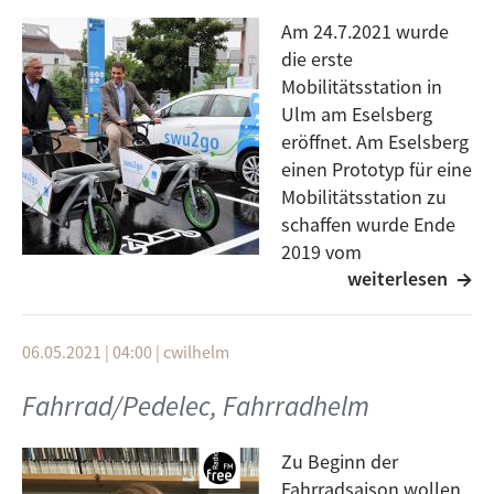
- Das Polizeipräsidium Ulm im Internet:
Am 24.7.2021 wurde
https://ppulm.polizei-bw.de
die erste
- Informationen der Partner im Internet:
Mobilitätsstation in
https://www.gib-acht-im-verkehr.de/
Ulm am Eselsberg
eröffnet. Am Eselsberg
Gast: Uwe Barth
einen Prototyp für eine
Moderation: Julius Taubert
Mobilitätsstation zu
schaffen wurde Ende
2019 vom
weiterlesen
Gemeinderat zur
Umsetzung innerhalb des Förderprojektes
Zukunftskommune@bw
ausgewählt. Vor Ort an der
06.05.2021 | 04:00
|
cwilhelm
Ecke Sebastian-Kneipp-Weg/Eselsbergsteige kann
man seit Ende Juli 2021 nun Carsharing-Angebote
Fahrrad/Pedelec, Fahrradhelm
von conficars und swu2go, eScooter von Tier und Bird
sowie 2 E-Lastenräder von swu2go und ihrem Partner
Zu Beginn der
sigo ausleihen. Die Mobilitätsanbieter wurden zu
Fahrradsaison wollen