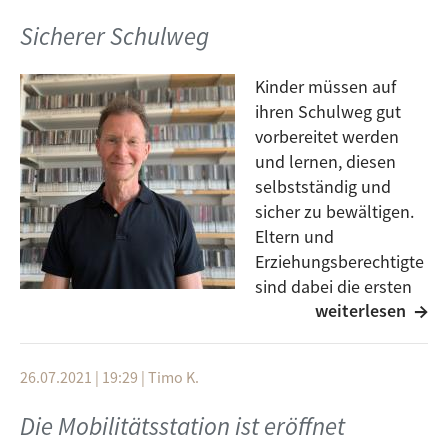
überschlagen sich. Nestor Aksiuk, ein Ulmer mit
Sicherer Schulweg
ukrainischen Wurzeln und Mitorganisator der
Mahnwache zur Solidaritätsbekundung gegenüber
Kinder müssen auf
der Ukraine vom 23. Februar, hat sich für ein Interview
ihren Schulweg gut
zur aktuellen Lage bereit erklärt. Das Gespräch hat
vorbereitet werden
gestern stattgefunden.
und lernen, diesen
selbstständig und
Einen aktuellen Liveblog mit den Entwicklungen gibt
sicher zu bewältigen.
es bei den Kolleg:innen der
Tagesschau
.
Eltern und
Erziehungsberechtigte
sind dabei die ersten
weiterlesen
und wichtigsten
Partner und Unterstützer ihrer Kinder. In der Sendung
wird u.a. die Aktion „Sicherer Schulweg“ vorgestellt
26.07.2021 | 19:29
|
Timo K.
und aufgezeigt, wie wir unsere Kinder auf diesem
unterstützen können.
Die Mobilitätsstation ist eröffnet
Weitere Informationen: