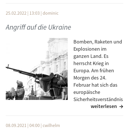
Erklärtes Ziel ist, nicht oder seltener Opfer oder Täter
von Straftaten im Internet zu werden.
25.02.2022 | 13:03
|
dominic
Polizeikommissar Ralf Liebrecht informiert über
verschiedene aktuell bedeutsame Betrugsmaschen,
Angriff auf die Ukraine
den Identitätsdiebstahl, die Risiken beim Internet-
Shopping, in sozialen Netzwerken und bei der
Bomben, Raketen und
Nutzung von Messenger Diensten. Abgerundet wird es
Explosionen im
durch Informationen über Kostenfallen sowie
ganzen Land. Es
Persönlichkeits- und Urheberrechte.
herrscht Krieg in
Europa. Am frühen
Morgen des 24.
Februar hat sich das
europäische
Sicherheitsverständnis
weiterlesen
grundlegend
verändert. Die Russische Föderation und allem voran
Wladimir Putin haben eine militärische Operation in
08.09.2021 | 04:00
|
cwilhelm
der Ukraine gestartet. Die Ereignisse im Land