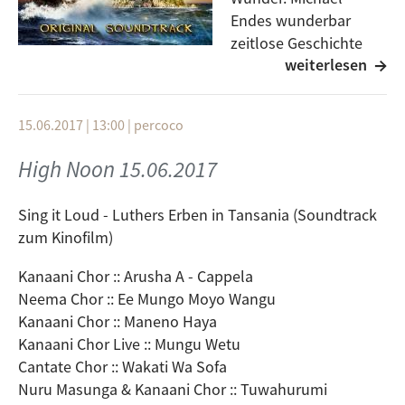
Endes wunderbar
zeitlose Geschichte
weiterlesen
"Jim Knopf und Lukas
der Lokomotivführer" ist seit Anfang der 1960er Jahre
fester Bestandteil der Kinderzimmer dieser Welt. Es
15.06.2017 | 13:00
|
percoco
erschien übersetzt in Großbritannien, Israel, Italien,
Japan, den Niederlanden, Portugal, Spanien,
High Noon 15.06.2017
Schweden und den USA. Neben der legendären
Marionetten-Verfilmung der "Augsburger
Sing it Loud - Luthers Erben in Tansania (Soundtrack
Puppenkiste" Anfang der 60er in schwarzweiss und
zum Kinofilm)
Ende der 70er in Farbe, gab es Anfang der 70er das
entsprechende Hörspiel auf Schallplatte und später
Kanaani Chor :: Arusha A - Cappela
als Kassette. Dazu lief auch eine Zeichentrickserie
Neema Chor :: Ee Mungo Moyo Wangu
Ende der 90er über die Fernsehschirme der Nation.
Kanaani Chor :: Maneno Haya
Kanaani Chor Live :: Mungu Wetu
Die derzeit in den Kinos laufende Realverfilmung ist
Cantate Chor :: Wakati Wa Sofa
mit knapp 25 Millionen Euro eine der teuersten
Nuru Masunga & Kanaani Chor :: Tuwahurumi
deutschen Filme überhaupt. Und das sieht man dem