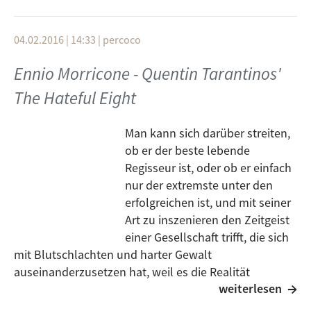
zu lassen. Chapeau!
Cloud Atlas Finale
Tom Tykwer
Der "Jim Knopf und Lukas der Lokomotivführer
04.02.2016 | 14:33
|
percoco
Original Motion Picture Soundtrack" ist in zwei
Cloud Atlas
Ennio Morricone - Quentin Tarantinos'
Versionen erschienen. Einmal auf CD mit 29 Titeln und
Castle On The Hill
als mp3-Download in einer Extended Version mit 48
The Hateful Eight
Titeln und ganzen 90 Minuten Laufzeit.
Danny Elfman
Edwars Scissorhands
Man kann sich darüber streiten,
Am Freitag, den 13. April von 18 bis 19.30 Uhr spielen
ob er der beste lebende
wir in den Sendungen "Kulturschock" und
Libera Me
Regisseur ist, oder ob er einfach
"Filmmusik" die Extended Version komplett durch.
Elliot Goldenthal
nur der extremste unter den
Freut Euch drauf! ;-)
Interview With The Vampire
erfolgreichen ist, und mit seiner
Art zu inszenieren den Zeitgeist
Now We Are Free
einer Gesellschaft trifft, die sich
Hans Zimmer, Lisa Gerrard
mit Blutschlachten und harter Gewalt
auseinanderzusetzen hat, weil es die Realität
Gladiator
weiterlesen
geradezu einfordert.
A Kaleidoscope Of Mathematics