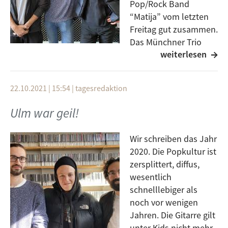
Pop/Rock Band
“Matija” vom letzten
Freitag gut zusammen.
Das Münchner Trio
weiterlesen
spielte ihr erstes
Konzert in Ulm und war am 22.10.2021 Live im Club
Schilli. Radio free FM war für euch vor Ort und hat die
22.10.2021 | 15:54
|
tagesredaktion
Eindrücke von Zuschauern und auch von Matija
Frontman Matt Kovac eingefangen.
Ulm war geil!
Wir schreiben das Jahr
2020. Die Popkultur ist
zersplittert, diffus,
wesentlich
schnelllebiger als
noch vor wenigen
Jahren. Die Gitarre gilt
unter Kids nicht mehr