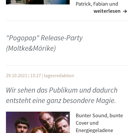
Patrick, Fabian und
weiterlesen
Joel einen Besuch
abgestattet und erklären im Interview alles zur
Gründung der Band im Jahr 2017, den musikalischen
Gemeinsamkeiten und dem Spiel zwischen
"Pogopop" Release-Party
Schlagzeug und Frontmann.
(Moltke&Mörike)
Bild: Josh Schlaier
29.10.2021 | 15:27
|
tagesredaktion
Wir sehen das Publikum und dadurch
entsteht eine ganz besondere Magie.
Bunter Sound, bunte
Cover und
Energiegeladene