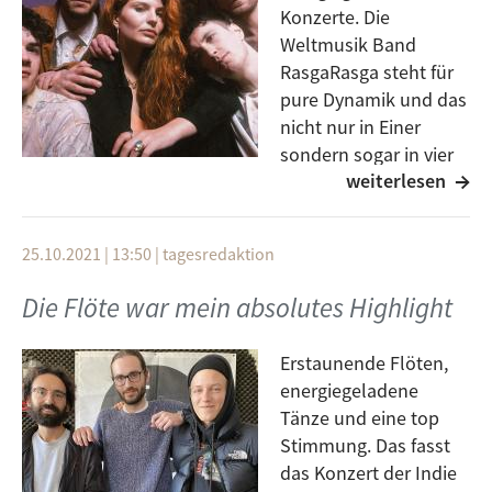
Konzerte. Die
Weltmusik Band
RasgaRasga steht für
pure Dynamik und das
nicht nur in Einer
sondern sogar in vier
weiterlesen
Sprachen. Ein
Feuerwerk aus Emotionen, dass von der Band
ausgeht und an das Publikum weitergeleitet wird. Sie
25.10.2021 | 13:50
|
tagesredaktion
befinden sich aktuell auf ihrer "Apiritif Tour" und
schauen morgen auch bei uns in Ulm im Roxy
Die Flöte war mein absolutes Highlight
vorbei. Sängerin Daria und Geige und Posaune Spieler
Jonas waren heute bei uns live zugeschalten und
Erstaunende Flöten,
erklären unter Anderem, wie ihre kraftvollen Klänge
energiegeladene
zustande kommen.
Tänze und eine top
Stimmung. Das fasst
das Konzert der Indie