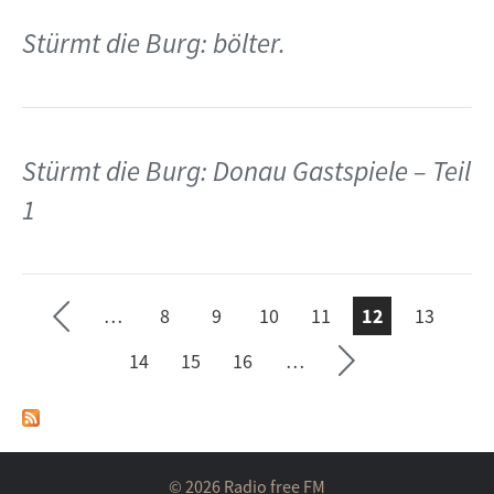
Stürmt die Burg: bölter.
Stürmt die Burg: Donau Gastspiele – Teil
1
e ›
Seit
te
…
8
9
10
11
12
13
ächs
SEITEN
vorh
14
15
16
…
erig
e
Seit
© 2026 Radio free FM