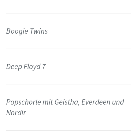
Boogie Twins
Deep Floyd 7
Popschorle mit Geistha, Everdeen und
Nordir
e ›
Seit
te