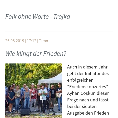
eines vom Interview vorweg zunehmen: "Sowas kriegt
man nie ganz aus sich raus."
Folk ohne Worte - Trojka
In Ulm sind die Musiker auch kein Fremdwort und der
nächste Gig steht im November an. Über die
Bandgeschichte, das neue Album und Live-
26.08.2019 | 17:12
|
Timo
Eskapaden sprach Dominic Köstler mit MArtin Steer.
Wie klingt der Frieden?
Auch in diesem Jahr
geht der Initiator des
erfolgreichen
"Friedenskonzertes"
Ayhan Coşkun dieser
Frage nach und lässt
bei der siebten
Ausgabe den Frieden