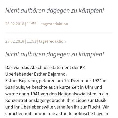
Hasan Coşkun, Marc Wondra und Ayhan Coskun.
Nicht aufhören dagegen zu kämpfen!
Erste Sendung: 29. Mai 2017, Thema: Sonate und
Konzert
"Wenn wir teilen, werden wir satt. Wenn wir
23.02.2018 | 11:53
—
tagesredaktion
Zweite Sendung: 26. Juni 2017, Thema: Ouvertüre
uns teilen, werden wir Zugrunde
und Sinfonie
gehen." (
Yunus Emre,
Volksd
ichter und
Musiker)
23.02.2018 | 11:53
|
tagesredaktion
Übrigens: Die Klassikdisko sucht einen oder
wahlweise auch mehrere Nachfolger, bei Interesse
Veranstaltungsort:
Nicht aufhören dagegen zu kämpfen!
bitte melden! Schickt uns eine E-Mail an
Auf der Insel im unteren Friedrichsaussee am
tagesredaktion@freefm.de
.
Sonntag, 08.09.2019, von12-18 Uhr.
Das war das Abschlussstatement der KZ-
Überlebender Esther Bejarano.
Esther Bejarano, geboren am 15. Dezember 1924 in
Dateianhänge:
Saarlouis, verbrachte auch kurze Zeit in Ulm und
wurde dann 1941 von den Nationalsozialisten in ein
7. ulmer friedenskonzert fleyer
Konzentrationslager gebracht. Ihre Liebe zur Musik
2019.JPG
und ihr Überlebenswille verhalfen ihr zur Flucht. Wir
sprachen mit ihr über die aktuelle politische Lage in