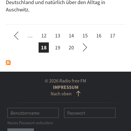
Deutschland und natürlich über den Alltag in
e ›
Auschwitz.
Seit
te
…
12
13
14
15
16
17
ächs
SEITEN
vorh
18
19
20
erig
e
Seit
© 2026 Radio free FM
e
IMPRESSUM
Nach oben
Neues Passwort anfordern