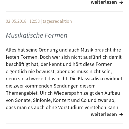
weiterlesen
zusetzen, wo Hass, Intoleranz, Rassismus in aller Art,
es zu dem Festival
Respektlosigkeit, Hetze, Spaltung keinen Platz hat.
kam und was geboten sein wird erfahrt ihr im Potcast,
denn: Günther Stiffel ist schon seit der ersten Aktion
02.05.2018 | 12:58
|
tagesredaktion
Angemeldete MusikerInnen bei 7. Ulmer
im Mai 2009 dabei. Er war Mitbegründer der
Friedenskonzert:
Konzertreihe "Bands gegen Rechts" und ist immer
Musikalische Formen
Annika Wondra, Furkan Arpacı, Refika Scheufele,
noch im Orga Team dabei. Wenn sich einer auskennt,
Dante De Hoyos, Nikolai Van Bübl, Gianni Cosentino,
dann er!
Alles hat seine Ordnung und auch Musik braucht ihre
Hannes Hiller, Frank Kubitschek, Sebastian Jooß,
festen Formen. Doch wer sich nicht ausführlich damit
Johannes Honnef, Ayhan Coşkun, Martin Hefele und
beschäftigt hat, der kennt und hört diese Formen
einige weitere Musiker.
eigentlich nie bewusst, aber das muss nicht sein,
Es findet kein Verkauf statt, die Besucher sind
denn so schwer ist das nicht. Die Klassikdisko widmet
eingeladen, ihr eigenes Picknick mitzubringen und
die zwei kommenden Sendungen diesem
geg. mit anderen zu teilen.
Themengebiet. Ulrich Wiederspahn zeigt den Aufbau
Bei Regen bitte den Schirm oder auch ein Pavillon
von Sonate, Sinfonie, Konzert und Co und zwar so,
mitbringen, Musik gibt es auf jeden Fall.
dass man es auch ohne Vorstudium verstehen kann.
weiterlesen
Denn in der Musik ist es wie im richtigen Leben, nicht
Im Organisationsteam sind dieses Jahr Şengül Özcan,
immer das Äußere zählt, sondern auf den Charakter
Johannes Honnef, Andreas Geissler, Yasemin Arpacı,
kommt es an!