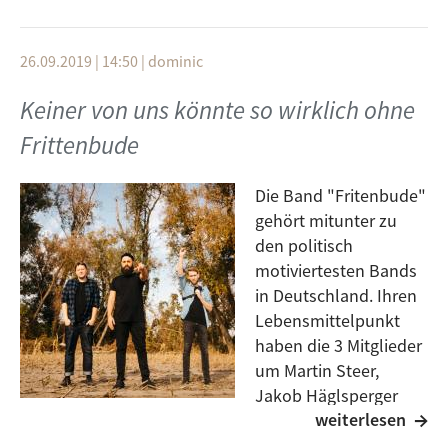
26.09.2019 | 14:50
|
dominic
Keiner von uns könnte so wirklich ohne
Frittenbude
Die Band "Fritenbude"
gehört mitunter zu
den politisch
motiviertesten Bands
in Deutschland. Ihren
Lebensmittelpunkt
haben die 3 Mitglieder
um Martin Steer,
Jakob Häglsperger
weiterlesen
und Johannes Rögner
mittlerweile von Bayern nach Berlin verlegt, aber um