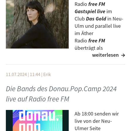
Radio
free FM
Gastspiel live
im
Club
Das Gold
in Neu-
Ulm und parallel live
im Äther
Radio
free FM
überträgt als
weiterlesen
Sondersendung von
entartet
ab 20 bis 23 Uhr
Eintritt frei
11.07.2024 | 11:44
|
Erik
Die Bratschistin und Komponistin
Jessica Pavone
Die Bands des Donau.Pop.Camp 2024
interessiert sich für die taktile und physische
Erfahrbarkeit von Musik. In den letzten zwanzig
live auf Radio free FM
Jahren hat sie Solomusik entwickelt, die mit den
Klangfarben offener Saiten ihres Instruments spielt,
Ab 18:00 senden wir
um die natürlichen Resonanzen ihrer besonders
live von der Neu-
lauten Bratsche herauszustellen. Die klassisch
Ulmer Seite