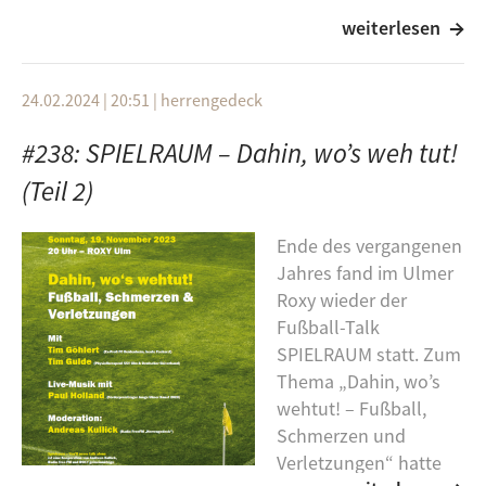
weiterlesen
Artist
Titel
Album
Willy Michl
24.02.2024 | 20:51
|
herrengedeck
Go Johnny Go
#238: SPIELRAUM – Dahin, wo’s weh tut!
Live im ORF, 1976
(Teil 2)
The Rolling Stones
Angie
Ende des vergangenen
Stripped, 1995
Jahres fand im Ulmer
Roxy wieder der
Deep Purple
Fußball-Talk
Highway Star
SPIELRAUM statt. Zum
Thema „Dahin, wo’s
Made in Japan, 1972
wehtut! – Fußball,
Kinderzimmer Productions
Schmerzen und
Irgendwo zwischen
Verletzungen“ hatte