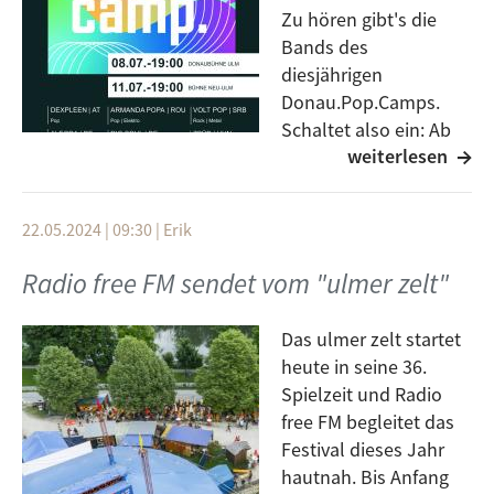
Zu hören gibt's die
bis 23 Uhr
entartet
live aus dem Club
Das Gold
,
Zsüd aus Ungarn
Bands des
Neu-Ulm
diesjährigen
ALEGRA aus Deutschland
Das Konzert wird ermöglicht durch eine großzüge
Donau.Pop.Camps.
Spende eines Gründungsmitglieds von Radio free FM.
Schaltet also ein: Ab
weiterlesen
18:00 Uhr auf der 102,6
MHz oder im Webstream auf
www.freefm.de
22.05.2024 | 09:30
|
Erik
Mit dabei sind:
Radio free FM sendet vom "ulmer zelt"
Dexpleen aus Österreich
Fen aus Deutschland
Das ulmer zelt startet
heute in seine 36.
Armand Popa aus Rumänien
Spielzeit und Radio
Volt Pop aus Serbien
free FM begleitet das
Festival dieses Jahr
Zsüd aus Ungarn
hautnah. Bis Anfang