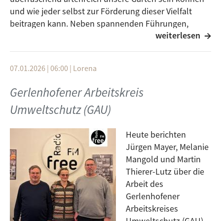
und wie jeder selbst zur Förderung dieser Vielfalt
beitragen kann. Neben spannenden Führungen,
weiterlesen
Workshops und Vorträgen warten beliebte
Veranstaltungen wie das Sommerfest, der Bunte
Herbst sowie neue Angebote für Familien und
07.01.2026 | 06:00
|
Lorena
Nachwuchs-Naturforscher. Ein Programm, das
Naturbegeisterte, Gartenfans und Wissensdurstige
Gerlenhofener Arbeitskreis
gleichermaßen inspiriert.
Umweltschutz (GAU)
Heute berichten
Jürgen Mayer, Melanie
Mangold und Martin
Thierer-Lutz über die
Arbeit des
Gerlenhofener
Arbeitskreises
Umweltschutz (GAU).