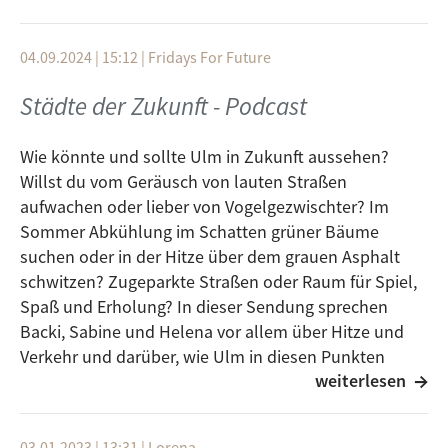
als 60 Kooperationspartner*innen und jede Menge
Möglichkeiten zum Mitmachen, Entdecken und
04.09.2024 | 15:12
|
Fridays For Future
Austauschen – und das alles kostenlos.
Mehr dazu erfahrt Ihr bei uns in der Plattform von
Städte der Zukunft - Podcast
Vertreter*innen des Organisationsteams der
Ulmweltwoche: Was steckt hinter der Aktionswoche?
Wie könnte und sollte Ulm in Zukunft aussehen?
Wer ist beteiligt? Welche Highlights erwarten euch –
Willst du vom Geräusch von lauten Straßen
vom Auftakt am 3. Juli im Stadthaus Ulm unter dem
aufwachen oder lieber von Vogelgezwischter? Im
Motto „Morgen beginnt heute“ bis zum Abschluss am
Sommer Abkühlung im Schatten grüner Bäume
11. Juli im ROXY Ulm?
suchen oder in der Hitze über dem grauen Asphalt
Zu Gast sind Mitglieder des Organisationsteams der
schwitzen? Zugeparkte Straßen oder Raum für Spiel,
Ulmweltwoche: Maria Eichenhofer-Fröscher
Spaß und Erholung? In dieser Sendung sprechen
(Seniorenrat Ulm),
Backi, Sabine und Helena vor allem über Hitze und
Katharina Lauhöfer (Donaubüro Ulm/Neu-Ulm /
Verkehr und darüber, wie Ulm in diesen Punkten
Europe Direct) und Jurek Lang (Jugend aktiv in Ulm).
weiterlesen
aufgestellt ist, und was wir tun könnten, um Ulm
weiterhin als lebenswerteste Stadt zu erhalten. Höre
doch einfach mal rein und lasse dich von den
03.01.2023 | 13:31
|
Lorena