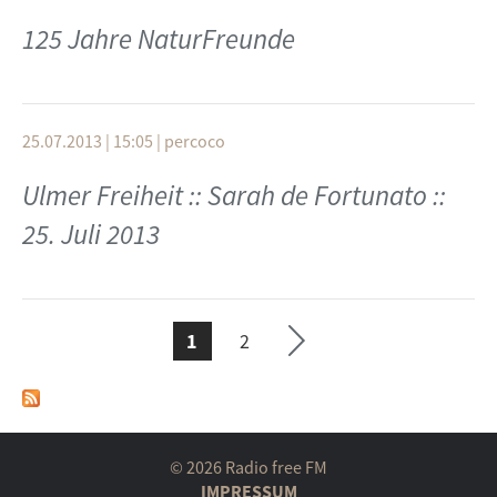
125 Jahre NaturFreunde
25.07.2013 | 15:05
|
percoco
e ›
Ulmer Freiheit :: Sarah de Fortunato ::
Seit
25. Juli 2013
te
ächs
1
2
SEITEN
© 2026 Radio free FM
IMPRESSUM