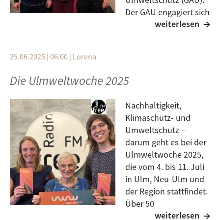
Der GAU engagiert sich
weiterlesen
seit 1980 für den
Natur- und Artenschutz in Neu-Ulm und hat rund
1.000 Mitglieder. Zu den wichtigsten Projekten
25.06.2025 | 06:00
|
Lorena
gehören das Vogelschutzgebiet Plessenteich, das
Blühwiesenprojekt sowie die Pflege zahlreicher
Die Ulmweltwoche 2025
Streuobstwiesen. Außerdem betreut der Verein
mehrere Biotope und bietet mit dem „Ökomobil“
Nachhaltigkeit,
Umweltbildung an Schulen an. Die Arbeit erfolgt in
Klimaschutz- und
enger Zusammenarbeit mit der Stadt Neu-Ulm und
Umweltschutz –
der unteren Naturschutzbehörde.
darum geht es bei der
Ulmweltwoche 2025,
die vom 4. bis 11. Juli
in Ulm, Neu-Ulm und
der Region stattfindet.
Über 50
weiterlesen
Veranstaltungen, mehr