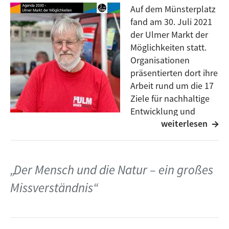
Auf dem Münsterplatz
fand am 30. Juli 2021
der Ulmer Markt der
Möglichkeiten statt.
Organisationen
präsentierten dort ihre
Arbeit rund um die 17
Ziele für nachhaltige
Entwicklung und
weiterlesen
haben sich und ihre
Arbeit den Ulmer*innen vorgestellt.
Die Naturfreunde Ulm haben ihr Programm
vorgestellt, ihre selbstgemachten Produkte verkauft
„Der Mensch und die Natur – ein großes
und erklärt, was sie mit dem Thema Nachhaltigkeit zu
Missverständnis“
tun haben.
Mehr dazu erfahrt ihr im Podcast mit Hans-Peter
Zagermann von den Naturfreunden.