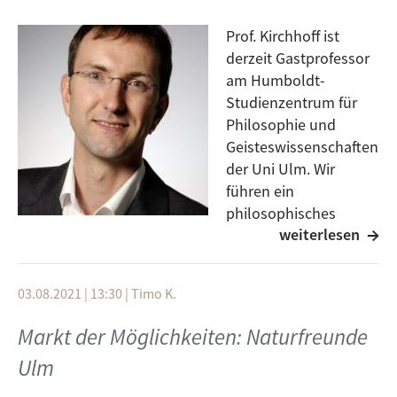
Prof. Kirchhoff ist
derzeit Gastprofessor
am Humboldt-
Studienzentrum für
Philosophie und
Geisteswissenschaften
der Uni Ulm. Wir
führen ein
philosophisches
weiterlesen
Gespräch über die
"Faszination Wildnis". Was ist Wildnis? Welche
wissenschaftlichen und lebensweltlichen
03.08.2021 | 13:30
|
Timo K.
Naturauffassungen gibt es? Wie kommen sie
zustande? Wie entstehen die unterschiedlichen
Markt der Möglichkeiten: Naturfreunde
Bewertungen?
Ulm