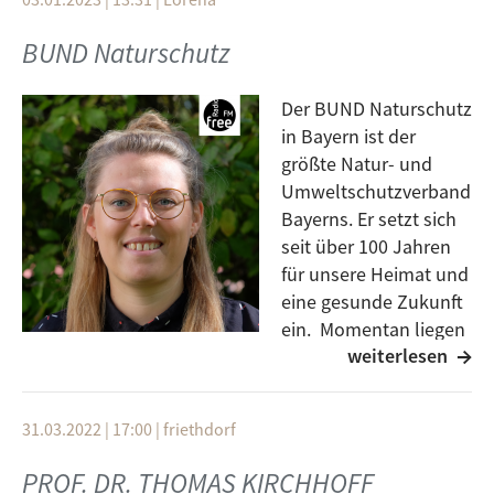
Gedanken inspirieren.
BUND Naturschutz
Der BUND Naturschutz
in Bayern ist der
größte Natur- und
Umweltschutzverband
Bayerns. Er setzt sich
seit über 100 Jahren
für unsere Heimat und
eine gesunde Zukunft
ein. Momentan liegen
weiterlesen
Schwerpunkte beim
Voranbringen der Energiewende in Bayern und dem
aufhalten der Klimakrise. Über weitere Schwerpunkte
31.03.2022 | 17:00
|
friethdorf
und über die Arbeit des BUND Naturschutz spricht
Annemarie Räder.
PROF. DR. THOMAS KIRCHHOFF