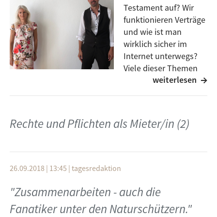
Gast Natascha Bruns
Testament auf? Wir
Moderation: Rudolf Arnold
funktionieren Verträge
und wie ist man
wirklich sicher im
Internet unterwegs?
Viele dieser Themen
weiterlesen
werfen bei
Jugendlichen, Erwachsenen und bei Familien viele
Fragen auf. Um diese zu beantworten und um
nachhaltige Strukturen aufzubauen gibt es die
Rechte und Pflichten als Mieter/in (2)
Initiative Verbraucherbildung. Was es genau mit
dieser auf sich hat und was Verbraucherbildung
überhaupt ist, das erklären euch Kooperationspartner
der Initiative Andrea Bartels, Leitung und
26.09.2018 | 13:45
|
tagesredaktion
Geschäftsführung der familienbildungsstätte Ulm e.V.
und Dr. Christoph Hantel, Leiter der Volkshochschule
"Zusammenarbeiten - auch die
Ulm.
Fanatiker unter den Naturschützern."