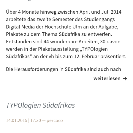
Über 4 Monate hinweg zwischen April und Juli 2014
arbeitete das zweite Semester des Studiengangs
Digital Media der Hochschule Ulm an der Aufgabe,
Plakate zu dem Thema Südafrika zu entwerfen.
Entstanden sind 44 wunderbare Arbeiten, 30 davon
werden in der Plakatausstellung „TYPOlogien
Südafrikas“ an der vh bis zum 12. Februar präsentiert.
Die Herausforderungen in Südafrika sind auch nach
20 Jahren nach Abschaffung der Apartheid groß. Vor
weiterlesen
allem Kindern und Jugendlichen bieten sich oft
wenige Perspektiven für die Zukunft, daher werden
die Plakate zum Verkauf, mindestens 20.-€ je Stück
TYPOlogien Südafrikas
(Spendenhöhe ist freiwillig), angeboten und der Erlös
für einen guten Zweck in Südafrika gespendet, und
14.01.2015 | 17:30
—
percoco
zwar an die „Zenzeleni School“ in Kapstadt über die
Organisation Abantwana Care, die