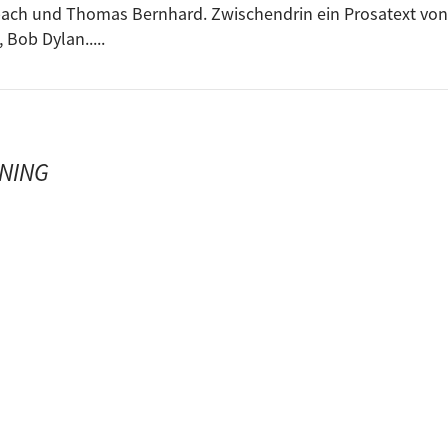
Sticks & Stones
ach und Thomas Bernhard. Zwischendrin ein Prosatext von
Like a rolling stone (Live at Monterey)
 Bob Dylan.....
I’ll turn to stone
Dr. Stein
Corner House Stone
Allan wie a Stan
NING