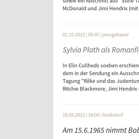
sowie ein Abschnitt aus "Stille T
Wolfgang Ambros
Frühe
McDonald und Jimi Hendrix (mit "
Ximena Sariñana
I Wan
Bob Dylan
Stuck
02.10.2022 | 08:00
|
jneugebauer
Sylvia Plath als Romanf
In Elin Cullheds soeben erschien
dem in der Sendung ein Ausschnit
Tagung "Rilke und das Judentu
Ritchie Blackmore, Jimi Hendrix 
19.06.2022 | 18:00
|
friethdorf
Am 15.6.1965 nimmt Bob 