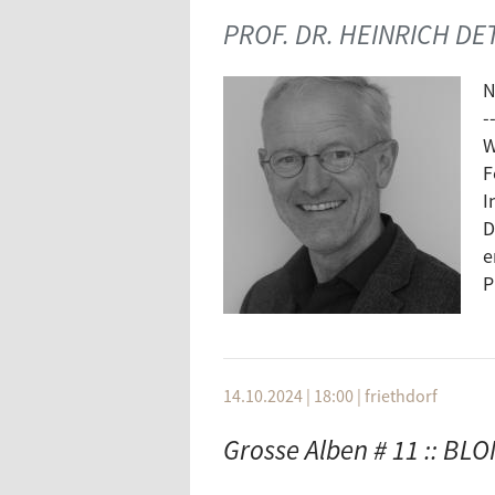
PROF. DR. HEINRICH DE
N
-
W
F
I
D
e
P
14.10.2024 | 18:00
|
friethdorf
Grosse Alben # 11 :: 