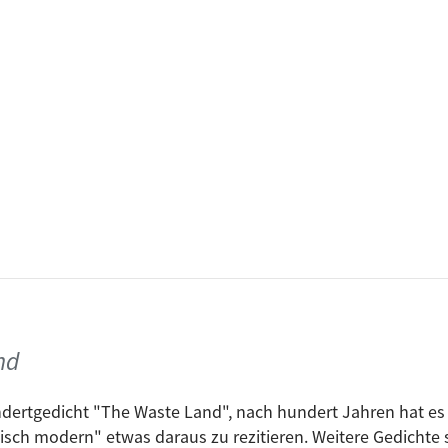
Titel
Like a Rolling stone
Like a Rolling stone
Rolling Stone
nd
Like a Rolling stone (Demo)
undertgedicht "The Waste Land", nach hundert Jahren hat es
Piedras vs Tanques
ssisch modern" etwas daraus zu rezitieren. Weitere Gedich