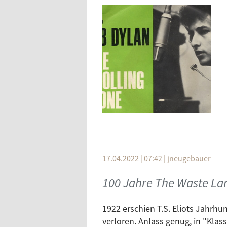
Artist
Bob Dylan
17.04.2022 | 07:42
|
jneugebauer
The Undisputed Truth
Pete Macleod
100 Jahre The Waste La
Bob Dylan
1922 erschien T.S. Eliots Jahrh
Ojos De Brujo
verloren. Anlass genug, in "Kla