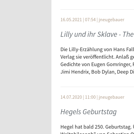
Artist
Bob Dylan
16.05.2021 | 07:54
|
jneugebauer
Bob Dylan
Bob Dylan
Lilly und ihr Sklave - Th
Bob Dylan
Die Lilly-Erzählung von Hans Fal
Bob Dylan
Verlag sie veröffentlicht. Anlaß
Bob Dylan
Gedichte von Eugen Gomringer, 
Bob Dylan
Jimi Hendrix, Bob Dylan, Deep Di
Bob Dylan
Bob Dylan
Bob Dylan
14.07.2020 | 11:00
|
jneugebauer
Bob Dylan
Hegels Geburtstag
Bob Dylan
James Brown Vs. Bob Dylan
Hegel hat bald 250. Geburtstag. 