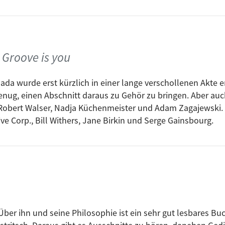
Titel
All along the watchtower (Live 1988 Portla
One too many mornings
As I went out one morning
e Groove is you
One more cup of coffee
lada wurde erst kürzlich in einer lange verschollenen Akte 
Dont think twice
 genug, einen Abschnitt daraus zu Gehör zu bringen. Aber au
Don´t think twice (Live Berlin 1978)
Robert Walser, Nadja Küchenmeister und Adam Zagajewski. D
I and I - Sly & Robbie Remix
ve Corp., Bill Withers, Jane Birkin und Serge Gainsbourg.
Blind Willie Mctell
Not dark yet
Worried Blues
Love minus zero / no limit , take 2 acoustic
You´re a big girl now
Like a rolling sex machine
Über ihn und seine Philosophie ist ein sehr gut lesbares Bu