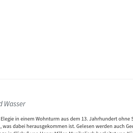
y Day Women #12 & 35
ns of Johanna
likely you go your way (and I go mine) Mark Ronson Re-Ver
d Wasser
rary like Achilles
er Elegie in einem Wohnturm aus dem 13. Jahrhundert ohne 
like a woman
 was dabei herausgekommen ist. Gelesen werden auch Ged
ettich