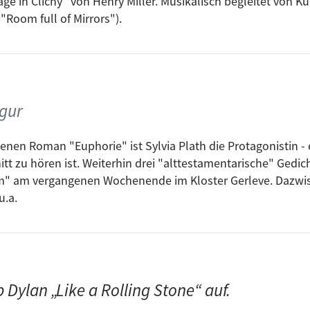
age in Clichy" von Henry Miller. Musikalisch begleitet von K
r oder später
Room full of Mirrors").
t You
 Inside of Mobile with the Memphis Blues Again
igur
enen Roman "Euphorie" ist Sylvia Plath die Protagonistin -
t zu hören ist. Weiterhin drei "alttestamentarische" Gedic
m" am vergangenen Wochenende im Kloster Gerleve. Dazwis
u.a.
Dylan „Like a Rolling Stone“ auf.