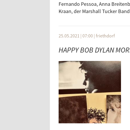
Peter Martin
Fernando Pessoa, Anna Breitenb
Jimi Hendrix
Kraan, der Marshall Tucker Band,
The Four Tops
Helloween
National Wake
25.05.2021 | 07:00
|
friethdorf
Wolfgang Ambros
HAPPY BOB DYLAN MOR