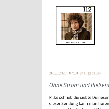
Artist
Titel
Bob Dylan
Rain
26.11.2023 | 07:10
|
jneugebauer
Bob Dylan
Visio
Bob Dylan
Most 
Ohne Strom und fließen
Bob Dylan
Tempo
Rilke schrieb die siebte Duines
Nina Simone
Just 
dieser Sendung kann man hören,
Double Dylans
Ich R