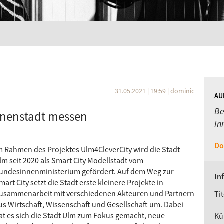
31.05.2021 | 19:59
|
dominic
AU
Be
nnenstadt messen
In
Do
m Rahmen des Projektes Ulm4CleverCity wird die Stadt
lm seit 2020 als Smart City Modellstadt vom
undesinnenministerium gefördert. Auf dem Weg zur
In
mart City setzt die Stadt erste kleinere Projekte in
usammenarbeit mit verschiedenen Akteuren und Partnern
Tit
us Wirtschaft, Wissenschaft und Gesellschaft um. Dabei
at es sich die Stadt Ulm zum Fokus gemacht, neue
Kü