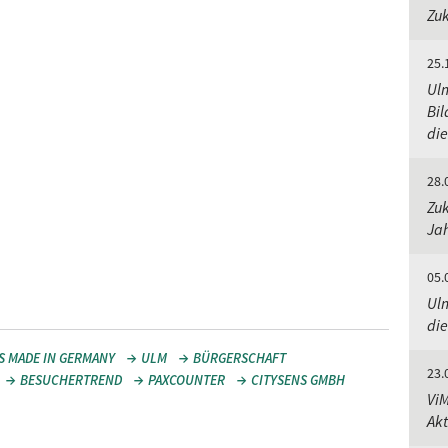
Zuk
25.
Ulm
Bi
die
28.
Zuk
Jah
05.
Ulm
die
S MADE IN GERMANY
ULM
BÜRGERSCHAFT
23.
BESUCHERTREND
PAXCOUNTER
CITYSENS GMBH
ViM
Akt