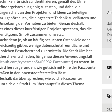
echniken für sich zu identifizieren, gemäß des Ulmer
rfindergeistes ausgiebig zu testen, und dabei die
ürgerschaft an den Projekten und Ideen zu beteiligen.
Al
azu gehört auch, die eingesetzte Technik zu erläutern und
Umsetzung der Vorhaben zu bieten. Genau deshalb
Ja
 eines dieser kurzfristigen Projekte sprechen, das die
Ge
t der citysens GmbH zusammen umsetzt.
Da
 mehr denn je, ob an häufig besuchten Orten viele oder
Fo
ichzeitig gibt es wenige datenschutzfreundliche und
 solchen Besuchertrend zu ermitteln. Die Stadt Ulm hat
echerche entschieden, für genau diesen Anwendungsfall
/github.com/cyberman54/ESP32-Paxcounter
) zu testen. In
wird herausgefunden, wie gut sich mit Hilfe der Paxcounter
SE
raßen in der Innenstadt feststellen lässt.
31.
deshalb darüber sprechen, wie solche Paxcounter
um sich die Stadt Ulm überhaupt für dieses Thema
ÄH
07.