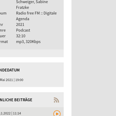
Schweiger, Sabine
Fratzke
bum
Radio free FM :: Digitale
Agenda
hr
2021
nre
Podcast
uer
32:10
rmat
mp3, 320Kbps
NDEDATUM
 Mai 2021 | 19:00
NLICHE BEITRÄGE
11.2022 | 11:14