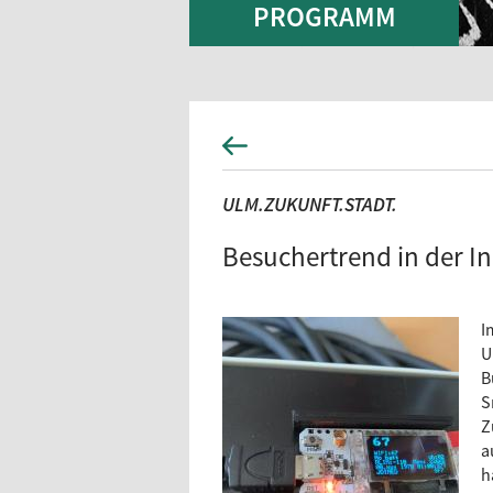
PROGRAMM
ULM.ZUKUNFT.STADT.
Besuchertrend in der I
I
U
B
S
Z
a
h