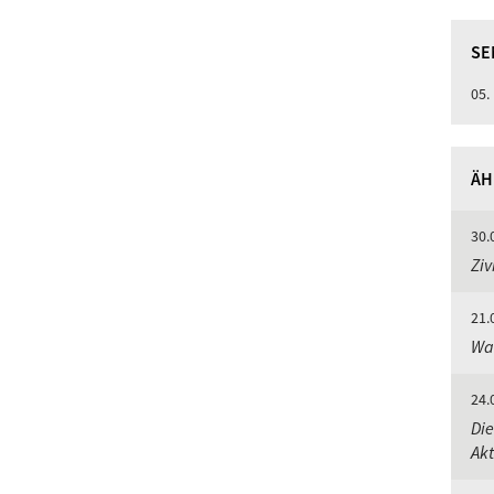
SE
05.
ÄH
30.
Ziv
21.
Wa
24.
Die
Akt