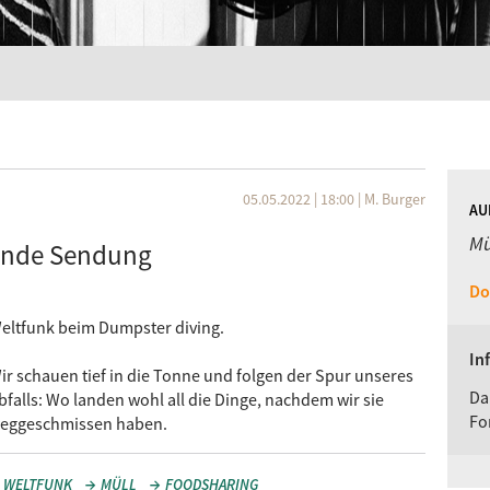
05.05.2022 | 18:00
|
M. Burger
AU
Mü
hende Sendung
Do
eltfunk beim Dumpster diving.
In
ir schauen tief in die Tonne und folgen der Spur unseres
Da
bfalls: Wo landen wohl all die Dinge, nachdem wir sie
Fo
eggeschmissen haben.
WELTFUNK
MÜLL
FOODSHARING