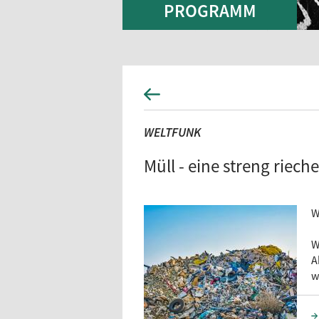
PROGRAMM
WELTFUNK
Müll - eine streng riec
W
W
A
w