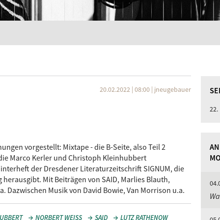
20.02.2022 | 08:00
|
jneugebauer
SE
22.
gen vorgestellt: Mixtape - die B-Seite, also Teil 2
AN
die Marco Kerler und Christoph Kleinhubbert
MO
terheft der Dresdener Literaturzeitschrift SIGNUM, die
 herausgibt. Mit Beiträgen von SAID, Marlies Blauth,
04.
a. Dazwischen Musik von David Bowie, Van Morrison u.a.
Was
HUBBERT
NORBERT WEISS
SAID
LUTZ RATHENOW
05.