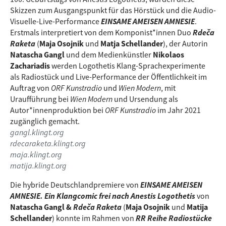
Skizzen zum Ausgangspunkt für das Hörstück und die Audio-
Visuelle-Live-Performance
EINSAME AMEISEN AMNESIE
.
Erstmals interpretiert von dem Komponist*innen Duo
Rdeča
Raketa
(
Maja Osojnik
und
Matja Schellander
), der Autorin
Natascha Gangl
und dem Medienkünstler
Nikolaos
Zachariadis
werden Logothetis Klang-Sprachexperimente
als Radiostück und Live-Performance der Öffentlichkeit im
Auftrag von
ORF Kunstradio
und
Wien Modern
, mit
Uraufführung bei
Wien Modern
und Ursendung als
Autor*innenproduktion bei
ORF Kunstradio
im Jahr 2021
zugänglich gemacht.
gangl.klingt.org
rdecaraketa.klingt.org
maja.klingt.org
matija.klingt.org
Die hybride Deutschlandpremiere von
EINSAME AMEISEN
AMNESIE. Ein Klangcomic frei nach Anestis Logothetis
von
Natascha Gangl &
Rdeča Raketa
(
Maja Osojnik
und
Matija
Schellander
)
konnte im Rahmen von
RR Reihe Radiostücke