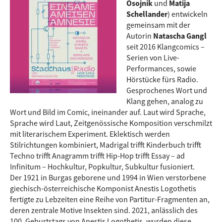
Osojnik
und
Matija
Schellander
) entwickeln
gemeinsam mit der
Autorin
Natascha Gangl
seit 2016 Klangcomics –
Serien von Live-
Performances, sowie
Hörstücke fürs Radio.
Gesprochenes Wort und
Klang gehen, analog zu
Wort und Bild im Comic, ineinander auf. Laut wird Sprache,
Sprache wird Laut, Zeitgenössische Komposition verschmilzt
mit literarischem Experiment. Eklektisch werden
Stilrichtungen kombiniert, Madrigal trifft Kinderbuch trifft
Techno trifft Anagramm trifft Hip-Hop trifft Essay – ad
Infinitum – Hochkultur, Popkultur, Subkultur fusioniert.
Der 1921 in Burgas geborene und 1994 in Wien verstorbene
giechisch-österreichische Komponist Anestis Logothetis
fertigte zu Lebzeiten eine Reihe von Partitur-Fragmenten an,
deren zentrale Motive Insekten sind. 2021, anlässlich des
100. Geburtstags von Anestis Logothetis, wurden diese