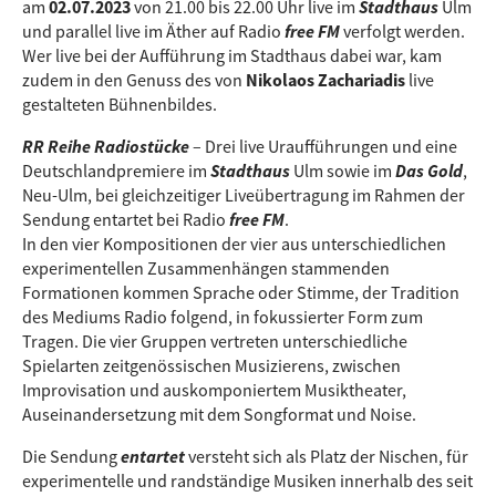
am
02.07.2023
von 21.00 bis 22.00 Uhr live im
Stadthaus
Ulm
und parallel live im Äther auf Radio
free FM
verfolgt werden.
Wer live bei der Aufführung im Stadthaus dabei war, kam
zudem in den Genuss des von
Nikolaos Zachariadis
live
gestalteten Bühnenbildes.
RR Reihe Radiostücke
– Drei live Uraufführungen und eine
Deutschlandpremiere im
Stadthaus
Ulm sowie im
Das Gold
,
Neu-Ulm, bei gleichzeitiger Liveübertragung im Rahmen der
Sendung entartet bei Radio
free FM
.
In den vier Kompositionen der vier aus unterschiedlichen
experimentellen Zusammenhängen stammenden
Formationen kommen Sprache oder Stimme, der Tradition
des Mediums Radio folgend, in fokussierter Form zum
Tragen. Die vier Gruppen vertreten unterschiedliche
Spielarten zeitgenössischen Musizierens, zwischen
Improvisation und auskomponiertem Musiktheater,
Auseinandersetzung mit dem Songformat und Noise.
Die Sendung
entartet
versteht sich als Platz der Nischen, für
experimentelle und randständige Musiken innerhalb des seit