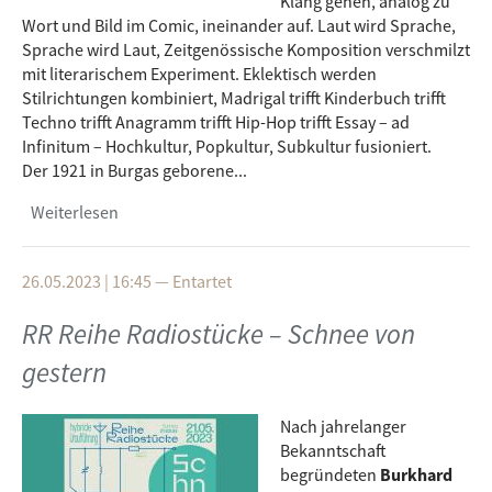
Klang gehen, analog zu
Wort und Bild im Comic, ineinander auf. Laut wird Sprache,
Sprache wird Laut, Zeitgenössische Komposition verschmilzt
mit literarischem Experiment. Eklektisch werden
Stilrichtungen kombiniert, Madrigal trifft Kinderbuch trifft
Techno trifft Anagramm trifft Hip-Hop trifft Essay – ad
Infinitum – Hochkultur, Popkultur, Subkultur fusioniert.
Der 1921 in Burgas geborene...
Weiterlesen
über RR Reihe Radiostücke – EINSAME AMEISEN
AMNESIE. Ein Klangcomic frei nach Anestis
Logothetis
26.05.2023 | 16:45
—
Entartet
RR Reihe Radiostücke – Schnee von
gestern
Nach jahrelanger
Bekanntschaft
begründeten
Burkhard