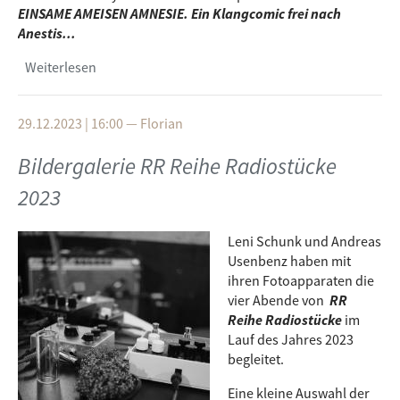
EINSAME AMEISEN AMNESIE. Ein Klangcomic frei nach
Anestis...
Weiterlesen
über Natascha Gangl gewinnt Ingeborg-
Bachmann-Preis 2025
29.12.2023 | 16:00
—
Florian
Bildergalerie RR Reihe Radiostücke
2023
Leni Schunk und Andreas
Usenbenz haben mit
ihren Fotoapparaten die
vier Abende von
RR
Reihe Radiostücke
im
Lauf des Jahres 2023
begleitet.
Eine kleine Auswahl der