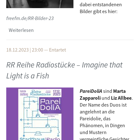
dabei entstandenen
Bilder gibt es hier:
freefm.de/RR-Bilder-23
Weiterlesen
über Bildergalerie RR Reihe Radiostücke 2023
18.12.2023 | 23:00
—
Entartet
RR Reihe Radiostücke – Imagine that
Light is a Fish
PareiDoliA
sind
Marta
Zapparoli
und
Liz Allbee
.
Der Name des Duos ist
angelehnt an die
Pareidolie, das
Phänomen, in Dingen
und Mustern
vermeintliche Gesichter