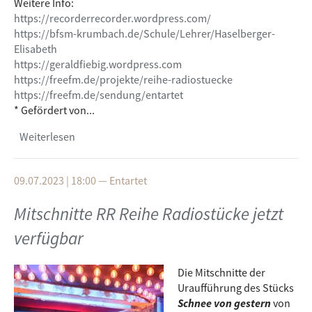
Weitere Info:
https://recorderrecorder.wordpress.com/
https://bfsm-krumbach.de/Schule/Lehrer/Haselberger-
Elisabeth
https://geraldfiebig.wordpress.com
https://freefm.de/projekte/reihe-radiostuecke
https://freefm.de/sendung/entartet
* Gefördert von...
Weiterlesen
über Hybrider Veranstaltungshinweis/hybrid
radio- & concert-tip: RR Reihe Radiostücke - 14
Arten (den) Regen zu beschriften
09.07.2023 | 18:00
—
Entartet
Mitschnitte RR Reihe Radiostücke jetzt
verfügbar
Die Mitschnitte der
Uraufführung des Stücks
Schnee von gestern
von