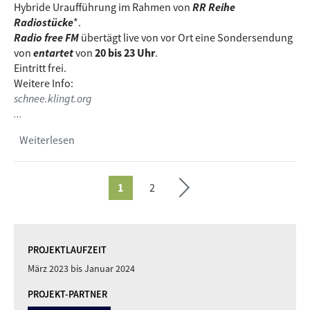
Hybride Uraufführung im Rahmen von
RR Reihe
Radiostücke
*.
Radio free FM
übertägt live von vor Ort eine Sondersendung
von
entartet
von
20 bis 23 Uhr
.
Eintritt frei.
Weitere Info:
›
schnee.klingt.org
...
Seite
Weiterlesen
über Hybrider Veranstaltungshinweis/hybrid
te
radio- & concert-tip: RR Reihe Radiostücke -
ächs
Schnee von gestern
1
2
SEITEN
PROJEKTLAUFZEIT
März 2023
bis
Januar 2024
PROJEKT-PARTNER