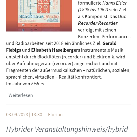
formulierte
Hanns Eisler
(1898 bis 1962)
sein Ziel
als Komponist. Das Duo
Recorder Recorder
verfolgt mit seinen
Konzerten, Performances
und Radioarbeiten seit 2018 ein ähnliches Ziel.
Gerald
Fiebigs
und
Elisabeth Haselbergers
instrumentale Musik
entsteht durch Blockflöten (recorder) und Elektronik, wird
über Aufnahmegeräte (recorder) angereichert und mit
Fragmenten der außermusikalischen – natürlichen, sozialen,
sprachlichen, virtuellen – Realität konfrontiert.
Im Jahr von
Eislers...
Weiterlesen
über RR Reihe Radiostücke – 14 Arten (den)
Regen zu beschriften
03.09.2023 | 13:30
—
Florian
Hybrider Veranstaltungshinweis/hybrid