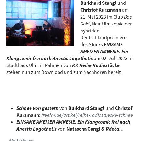
Burkhard Stangl
und
Christof Kurzmann
am
21. Mai 2023 im Club
Das
Gold
, Neu-Ulm sowie der
hybriden
Deutschlandpremiere
des Stücks
EINSAME
AMEISEN AMNESIE. Ein
Klangcomic frei nach Anestis Logothetis
am 02. Juli 2023 im
Stadthaus Ulm im Rahmen von
RR Reihe Radiostücke
stehen nun zum Download und zum Nachhören bereit.
Schnee von gestern
von
Burkhard Stangl
und
Christof
Kurzmann
:
freefm.de/artikel/reihe-radiostuecke-schnee
EINSAME AMEISEN AMNESIE. Ein Klangcomic frei nach
Anestis Logothetis
von
Natascha Gangl &
Rdeča...
Weiterlesen
über Mitschnitte RR Reihe Radiostücke jetzt