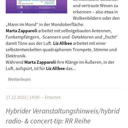
und vertraute Wesen zu
erkennen – also etwa in
Wolkenbildern oder den
„Mann im Mond“ in der Mondoberfläche.
Marta Zapparoli
arbeitet mit selbstgebauten Antennen,
Funkempfängern, -Scannern und -Detektoren und „fischt“
damit Töne aus der Luft.
Liz Allbee
arbeitet mit einer
selbstentwickelten quadraphonen Trompete, Stimme und
Elektronik.
Während
Marta Zapparoli
ihre Klänge im Äußeren, in der
Luft, aufspürt, ist für
Liz Allbee
das...
Weiterlesen
über RR Reihe Radiostücke – Imagine that Light
is a Fish
17.12.2023 | 14:00
—
Entartet
Hybrider Veranstaltungshinweis/hybrid
radio- & concert-tip: RR Reihe