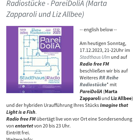
Radiostücke - PareiDoliA (Marta
Zapparoli und Liz Allbee)
-- english below --
Am heutigen Sonntag,
17.12.2023, 21-22Uhr im
Stadthaus Ulm
und auf
Radio free FM
beschließen wir bis auf
Weiteres
RR Reihe
Radiostücke
* mit
PareiDoliA
(
Marta
Zapparoli
und
Liz Allbee
)
und der hybriden Uraufführung Ihres Stücks
Imagine that
Light is a Fish
.
Radio free FM
übertägt live von vor Ort eine Sondersendung
von
entartet
von 20 bis 23 Uhr.
Eintritt frei.
Weitere Info: