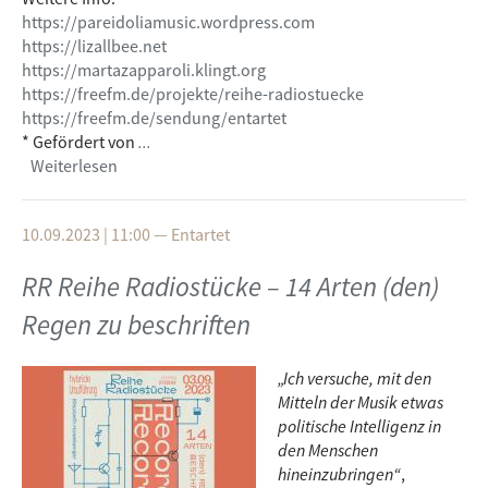
https://pareidoliamusic.wordpress.com
https://lizallbee.net
https://martazapparoli.klingt.org
https://freefm.de/projekte/reihe-radiostuecke
https://freefm.de/sendung/entartet
* Gefördert von
...
Weiterlesen
über Hybrider Veranstaltungshinweis/hybrid
radio- & concert-tip: RR Reihe Radiostücke -
PareiDoliA (Marta Zapparoli und Liz Allbee)
10.09.2023 | 11:00
—
Entartet
RR Reihe Radiostücke – 14 Arten (den)
Regen zu beschriften
„Ich versuche, mit den
Mitteln der Musik etwas
politische Intelligenz in
den Menschen
hineinzubringen“
,