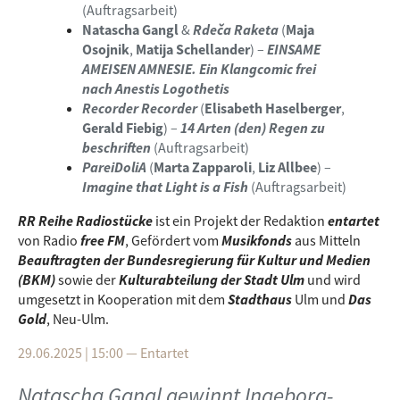
(Auftragsarbeit)
Natascha Gangl
&
Rdeča Raketa
(
Maja
Osojnik
,
Matija Schellander
) –
EINSAME
AMEISEN AMNESIE. Ein Klangcomic frei
nach Anestis Logothetis
Recorder Recorder
(
Elisabeth Haselberger
,
Gerald Fiebig
) –
14 Arten (den) Regen zu
beschriften
(Auftragsarbeit)
PareiDoliA
(
Marta Zapparoli
,
Liz Allbee
) –
Imagine that Light is a Fish
(Auftragsarbeit)
RR Reihe Radiostücke
ist ein Projekt der Redaktion
entartet
von Radio
free FM
, Gefördert vom
Musikfonds
aus Mitteln
Beauftragten der Bundesregierung für Kultur und Medien
(BKM)
sowie der
Kulturabteilung der Stadt Ulm
und wird
umgesetzt in Kooperation mit dem
Stadthaus
Ulm und
Das
Gold
, Neu-Ulm.
29.06.2025 | 15:00
—
Entartet
Natascha Gangl gewinnt Ingeborg-