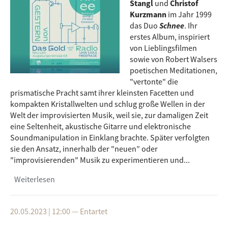
Stangl
und
Christof
Kurzmann
im Jahr 1999
das Duo
Schnee
. Ihr
erstes Album, inspiriert
von Lieblingsfilmen
sowie von Robert Walsers
poetischen Meditationen,
"vertonte" die
prismatische Pracht samt ihrer kleinsten Facetten und
kompakten Kristallwelten und schlug große Wellen in der
Welt der improvisierten Musik, weil sie, zur damaligen Zeit
eine Seltenheit, akustische Gitarre und elektronische
Soundmanipulation in Einklang brachte. Später verfolgten
sie den Ansatz, innerhalb der "neuen” oder
"improvisierenden" Musik zu experimentieren und...
Weiterlesen
über RR Reihe Radiostücke – Schnee von
gestern
20.05.2023 | 12:00
—
Entartet