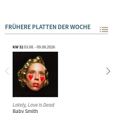
FRÜHERE PLATTEN DER WOCHE
KW 32
03.08. - 09.08.2026
KW 
Lately, Love Is Dead
self
Baby Smith
Nao