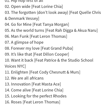
01. Hip hop first of all
02. Open wide [Feat Lorine Chia]
03. The forgotten (don’t look away) [Feat Quelle Chris
& Denmark Vessey]
04. Go for Mine [Feat Tanya Morgan]
05. As the world turns [Feat Rah Digga & Akua Naru]
06. Man Funk [Feat Leron Thomas]
07. A glimpse of hope
08. Forever my love [Feat Grand Puba]
09. It’s like that [Feat Dillon Cooper]
10. Want it back [Feat Patrice & the Studio School
Voices NYC]
11. Enlighten [Feat Cody Chesnutt & Murs]
12. We are all africans
13. Innovation [Feat Masta Ace]
14. Come alive [Feat Lorine Chia]
15. Looking for the perfect Rhodes
16. Roses [Feat Leron Thomas]