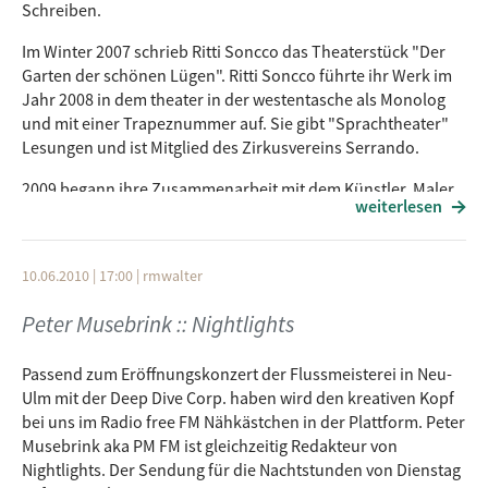
Schreiben.
Im Winter 2007 schrieb Ritti Soncco das Theaterstück "Der
Garten der schönen Lügen". Ritti Soncco führte ihr Werk im
Jahr 2008 in dem theater in der westentasche als Monolog
und mit einer Trapeznummer auf. Sie gibt "Sprachtheater"
Lesungen und ist Mitglied des Zirkusvereins Serrando.
2009 begann ihre Zusammenarbeit mit dem Künstler, Maler
weiterlesen
und Puppenspieler Mark Klawikowski. Sie veröffentlichte ihr
erstes Buch: "Overripe Fruits" ("Überreife Früchte"); Mark
Klawikowski illustriert das Werk. Einige Monate später
10.06.2010 | 17:00
|
rmwalter
enstand der erste gemeinsame Film. Während ihrer
Filmtournee durch den Norden Perus, sammelten die
Peter Musebrink :: Nightlights
Künstler genügend Filmmaterial für eine Fortsetzung des
Werkes.
Passend zum Eröffnungskonzert der Flussmeisterei in Neu-
Das sind mehr Themen als jemals in einer Stunde
Ulm mit der Deep Dive Corp. haben wird den kreativen Kopf
angesprochen werden könnten. Und dann gibts natürlich
bei uns im Radio free FM Nähkästchen in der Plattform. Peter
von ihr ausgewählte Musik. Das Interview führt Fabiano
Musebrink aka PM FM ist gleichzeitig Redakteur von
Nitsch.
Nightlights. Der Sendung für die Nachtstunden von Dienstag