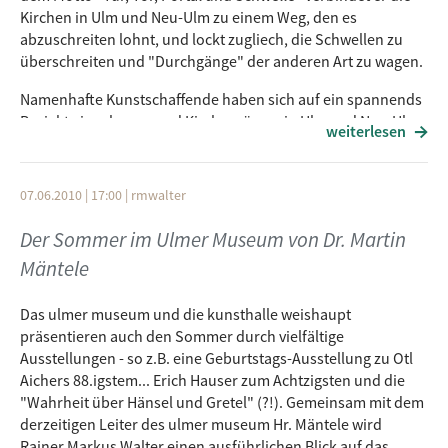
Kirchen in Ulm und Neu-Ulm zu einem Weg, den es
abzuschreiten lohnt, und lockt zugliech, die Schwellen zu
überschreiten und "Durchgänge" der anderen Art zu wagen.
Namenhafte Kunstschaffende haben sich auf ein spannends
Projekt eingelassen und Kirchenräume in Ulm und Neu-Ulm
weiterlesen
für ihr Werk entdeckt.
free FM Redakteurin Viola Strauss (Kulturradio) begrüsst
07.06.2010 | 17:00
|
rmwalter
Frau Holzapfel, eine der beiden Initiatoreninnen des
Projekts DURCHgang 9+1 ab 16 Uhr in der Plattform.
Der Sommer im Ulmer Museum von Dr. Martin
Mäntele
Das ulmer museum und die kunsthalle weishaupt
präsentieren auch den Sommer durch vielfältige
Ausstellungen - so z.B. eine Geburtstags-Ausstellung zu Otl
Aichers 88.igstem... Erich Hauser zum Achtzigsten und die
"Wahrheit über Hänsel und Gretel" (?!). Gemeinsam mit dem
derzeitigen Leiter des ulmer museum Hr. Mäntele wird
Rainer Markus Walter einen ausführlichen Blick auf das