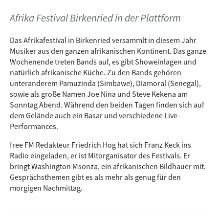
Afrika Festival Birkenried in der Plattform
Das Afrikafestival in Birkenried versammlt in diesem Jahr
Musiker aus den ganzen afrikanischen Kontinent. Das ganze
Wochenende treten Bands auf, es gibt Showeinlagen und
natürlich afrikanische Küche. Zu den Bands gehören
unteranderem Pamuzinda (Simbawe), Diamoral (Senegal),
sowie als große Namen Joe Nina und Steve Kekena am
Sonntag Abend. Während den beiden Tagen finden sich auf
dem Gelände auch ein Basar und verschiedene Live-
Performances.
free FM Redakteur Friedrich Hog hat sich Franz Keck ins
Radio eingeladen, er ist Mitorganisator des Festivals. Er
bringt Washington Msonza, ein afrikanischen Bildhauer mit.
Gesprächsthemen gibt es als mehr als genug für den
›
morgigen Nachmittag.
Seite
te