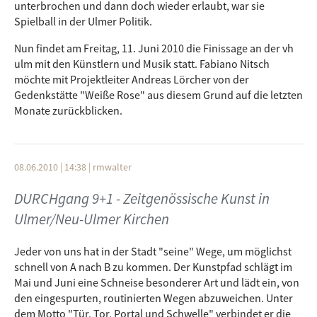
Deep Dive Corp
unterbrochen und dann doch wieder erlaubt, war sie
Spielball in der Ulmer Politik.
Nun findet am Freitag, 11. Juni 2010 die Finissage an der vh
ulm mit den Künstlern und Musik statt. Fabiano Nitsch
möchte mit Projektleiter Andreas Lörcher von der
Gedenkstätte "Weiße Rose" aus diesem Grund auf die letzten
Monate zurückblicken.
08.06.2010 | 14:38
|
rmwalter
DURCHgang 9+1 - Zeitgenössische Kunst in
Ulmer/Neu-Ulmer Kirchen
Jeder von uns hat in der Stadt "seine" Wege, um möglichst
schnell von A nach B zu kommen. Der Kunstpfad schlägt im
Mai und Juni eine Schneise besonderer Art und lädt ein, von
den eingespurten, routinierten Wegen abzuweichen. Unter
dem Motto "Tür, Tor, Portal und Schwelle" verbindet er die