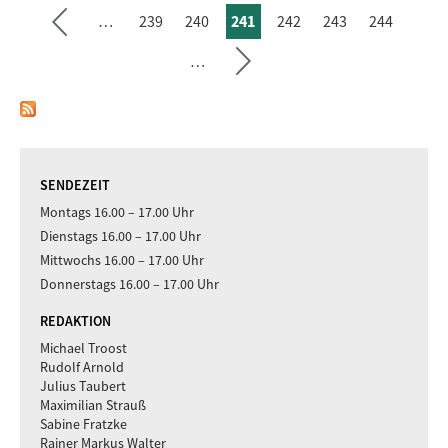
…
239
240
241
242
243
244
ächs
SEITEN
vorh
…
erige
Seite
SENDEZEIT
Montags 16.00 – 17.00 Uhr
Dienstags 16.00 – 17.00 Uhr
Mittwochs 16.00 – 17.00 Uhr
Donnerstags 16.00 – 17.00 Uhr
REDAKTION
Michael Troost
Rudolf Arnold
Julius Taubert
Maximilian Strauß
Sabine Fratzke
Rainer Markus Walter