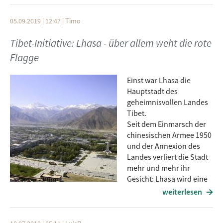
05.09.2019 | 12:47
|
Timo
Tibet-Initiative: Lhasa - über allem weht die rote
Flagge
Einst war Lhasa die
Hauptstadt des
geheimnisvollen Landes
Tibet.
Seit dem Einmarsch der
chinesischen Armee 1950
und der Annexion des
Landes verliert die Stadt
mehr und mehr ihr
Gesicht: Lhasa wird eine
Millionenstadt, wie sie zu
weiterlesen
Dutzenden in China zu finden sind.
Über Gründe und Hintergründe informiert diese Sendung.