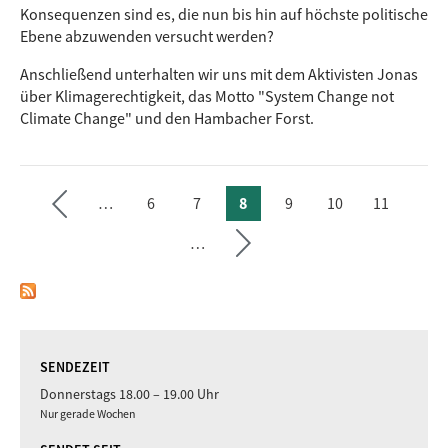
Konsequenzen sind es, die nun bis hin auf höchste politische
Polizeiliche Kriminalstatistik
Ebene abzuwenden versucht werden?
Wikipedia-Artikel Polizeigewalt
Neues bayrisches Polizeigesetz: Geheimdienst-
Anschließend unterhalten wir uns mit dem Aktivisten Jonas
Befugnisse für die Polizei
über Klimagerechtigkeit, das Motto "System Change not
›
Warum das bayerische Polizeiaufgabengesetz uns allen
Climate Change" und den Hambacher Forst.
Angst machen sollte
Seite
Die wichtigsten Fragen und Antworten zum
Polizeiaufgabengesetz
te
…
6
7
8
9
10
11
ächs
SEITEN
vorh
…
erige
Seite
SENDEZEIT
Donnerstags 18.00 – 19.00 Uhr
Nur gerade Wochen