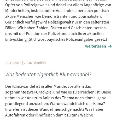
Opfer von Polizeigewalt sind dabei vor allem Angehörige von
Minderheiten, insbesondere Ausländer, aber auch politisch
aktive Menschen wie Demonstranten und Journalisten.
Gerichtlich verfolgt wird Polizeigewalt nur in den seltensten
Fällen. Wir haben Zahlen, Fakten und Geschichten, setzen
uns mit der Position der Polizei und auch ihrer aktuellen
Entwicklung (Stichwort bayrisches Polizeiaufgabengesetz)
auseinander.
weiterlesen
Ihr wollt das lieber selbst noch einmal nachlesen? Kein
Problem, hier sind unsere Quellen:
11.10.2018 | 20:36
|
daniela
Syrer stirbt nach Brand in JVA Kleve
Was bedeutet eigentlich Klimawandel?
Polizisten nur selten vor Gericht
Stellungnahme des Menschenrechtskommissars des
Der Klimawandel ist in aller Munde, vor allem das
Europarates zur unabhängigen und effektiven
sogenannte zwei-Grad-Ziel und wie es zu erreichen ist. Diese
Untersuchungen von Beschwerden gegen die Polizei
nehmen wir uns zum Anlass das Thema noch einmal ganz
Rassismus bei der Bundespolizei - nichts hören, nichts
grundlegend anzusehen: Warum wandelt sich das Klima?
sehen, nichts sagen
Inwiefern ist dieser Wandel menschgemacht? Was haben
Polizeilicher Umgang mit migrantischen Opferzeugen
Autofahren oder Rindfleisch damit zu tun? Welche
Auch Polizisten haben Vorurteile gegen Ausländer