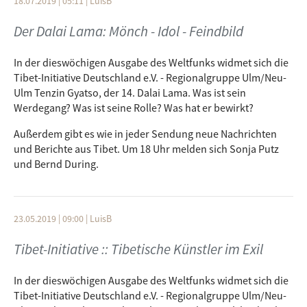
18.07.2019 | 05:11
|
LuisB
Redaktion: Sonja Putz, Bernd During
Der Dalai Lama: Mönch - Idol - Feindbild
Bildquell:
Wikipedia
Playlist zur Sendung:
In der dieswöchigen Ausgabe des Weltfunks widmet sich die
Neville Brothers -Fallin‘ Rain / Album: Brother’s Keeper
Tibet-Initiative Deutschland e.V. - Regionalgruppe Ulm/Neu-
Steely Dan - Any Major Dude will tell you, Pretzel / Album:
Ulm Tenzin Gyatso, der 14. Dalai Lama. Was ist sein
Pretzel Logic
Werdegang? Was ist seine Rolle? Was hat er bewirkt?
Steely Dan - Logic, With a Gun / Album: Pretzel Logic
Außerdem gibt es wie in jeder Sendung neue Nachrichten
Sting - Fragile / Album: Nothing like the Sun
und Berichte aus Tibet. Um 18 Uhr melden sich Sonja Putz
Neil Young -Don’t let it bring you down / Album: After the
und Bernd During.
Gold Rush
23.05.2019 | 09:00
|
LuisB
Tibet-Initiative :: Tibetische Künstler im Exil
In der dieswöchigen Ausgabe des Weltfunks widmet sich die
Tibet-Initiative Deutschland e.V. - Regionalgruppe Ulm/Neu-