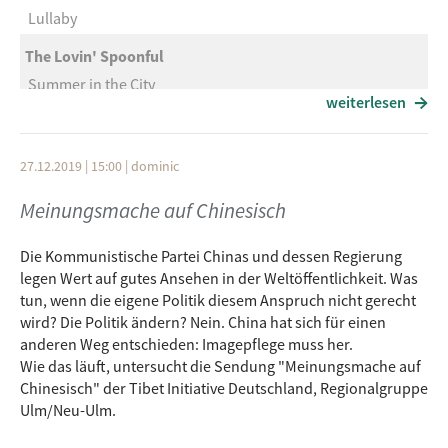
Lullaby
The Lovin' Spoonful
Summer in the City
weiterlesen
The Moody Blues
Go Now!
27.12.2019 | 15:00
|
dominic
Otis Redding
Meinungsmache auf Chinesisch
The Glory of Love
Buffalo Springfield
Die Kommunistische Partei Chinas und dessen Regierung
legen Wert auf gutes Ansehen in der Weltöffentlichkeit. Was
For what it's worth
tun, wenn die eigene Politik diesem Anspruch nicht gerecht
Trinkhor
wird? Die Politik ändern? Nein. China hat sich für einen
anderen Weg entschieden: Imagepflege muss her.
Never lose the light
Wie das läuft, untersucht die Sendung "Meinungsmache auf
Chinesisch" der Tibet Initiative Deutschland, Regionalgruppe
Ulm/Neu-Ulm.