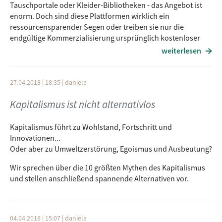
Tauschportale oder Kleider-Bibliotheken - das Angebot ist
enorm. Doch sind diese Plattformen wirklich ein
ressourcensparender Segen oder treiben sie nur die
endgültige Kommerzialisierung ursprünglich kostenloser
Bereiche des Lebens voran?
weiterlesen
Geht es nach Silke Helfreich, unserer Interviewpartnerin für
diese Sendung, sind "Commons" das Thema der Zukunft:
27.04.2018 | 18:35
|
daniela
Ressourcen wie Nahrung oder auch Wissen und Software,
die aus selbstorganisierten Prozessen des gemeinsamen
Kapitalismus ist nicht alternativlos
bedürfnisorientierten Produzierens, Verwaltens und
Nutzens hervorgehen und somit jenseits des Marktes
Kapitalismus führt zu Wohlstand, Fortschritt und
verordnet sind.
Innovationen...
Oder aber zu Umweltzerstörung, Egoismus und Ausbeutung?
Die spannende Sendung vom 19.07.2018 gibt es ab sofort
zum Nachhören.
Wir sprechen über die 10 größten Mythen des Kapitalismus
und stellen anschließend spannende Alternativen vor.
04.04.2018 | 15:07
|
daniela