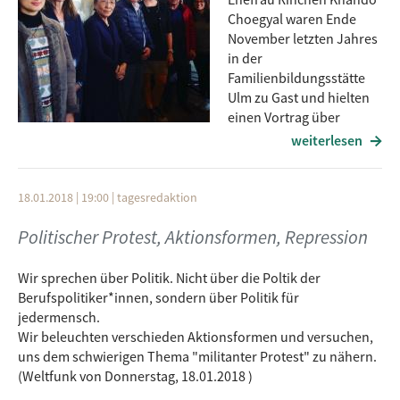
Choegyal waren Ende
November letzten Jahres
in der
Familienbildungsstätte
Ulm zu Gast und hielten
einen Vortrag über
Weltpolitik im
weiterlesen
Zusammenhang mit säkularer Ethik. Gastgeber war die Tibet
Initiative Ulm/Neu-Ulm. Vorab sprachen Tenzin Choegyal
Rinpoche und Rinchen Khando Choegyal mit Lotte Stevens.
18.01.2018 | 19:00
|
tagesredaktion
Das Interview lief im Februar 2018 auf Radio free FM und
Politischer Protest, Aktionsformen, Repression
steht nun hier online zum Nachhören und Runterladen.
Redaktion: Lotte Stevens, Sonja Putz
Wir sprechen über Politik. Nicht über die Poltik der
Berufspolitiker*innen, sondern über Politik für
jedermensch.
Wir beleuchten verschieden Aktionsformen und versuchen,
uns dem schwierigen Thema "militanter Protest" zu nähern.
(Weltfunk von Donnerstag, 18.01.2018 )