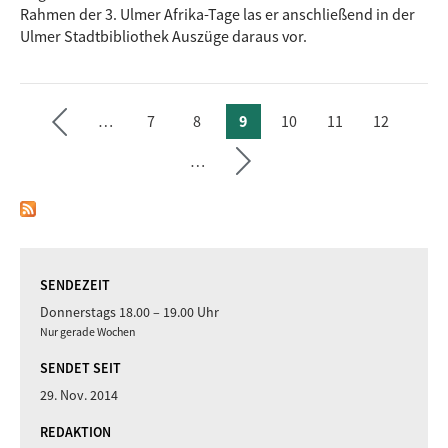
Rahmen der 3. Ulmer Afrika-Tage las er anschließend in der
›
Ulmer Stadtbibliothek Auszüge daraus vor.
Seite
te
…
7
8
9
10
11
12
ächs
SEITEN
vorh
…
erige
Seite
SENDEZEIT
Donnerstags 18.00 – 19.00 Uhr
Nur gerade Wochen
SENDET SEIT
29. Nov. 2014
REDAKTION