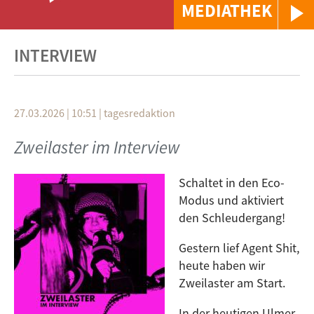
MEDIATHEK
INTERVIEW
27.03.2026 | 10:51
|
tagesredaktion
Zweilaster im Interview
Schaltet in den Eco-
Modus und aktiviert
den Schleudergang!
Gestern lief Agent Shit,
heute haben wir
Zweilaster am Start.
In der heutigen Ulmer