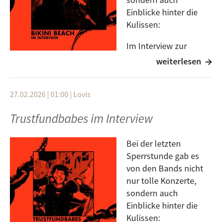
Einblicke hinter die
Kulissen:
Im Interview zur
Sperrstunde verraten
weiterlesen
die Artists uns alles Mögliche zu ihren Songs, ihren
Plänen für die Zukunft und ihrem Leben abseits der
27.02.2026 | 01:00
|
Lovis
Bühne! Natürlich haben wir zu guter Letzt auch noch
mit Bikini Beach geredet. Das Interview gibt es heute
Trustfundbabes im Interview
um 14:00 on air. Hört rein!
Bei der letzten
Sperrstunde gab es
von den Bands nicht
nur tolle Konzerte,
sondern auch
Einblicke hinter die
Kulissen: