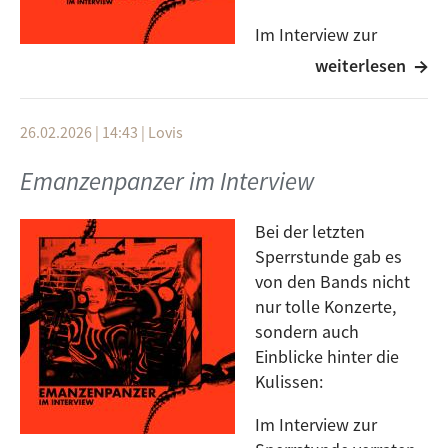
Im Interview zur
Sperrstunde verraten
weiterlesen
die Artists uns alles Mögliche zu ihren Songs, ihren
Plänen für die Zukunft und ihrem Leben abseits der
26.02.2026 | 14:43
|
Lovis
Bühne! Auch mit den Trustfundbabes haben wir nach
ihrem Konzert geredet. Das Interview gibt's nochmal
Emanzenpanzer im Interview
um 11:30 Uhr im GetUp! – Tune In!
Bei der letzten
Sperrstunde gab es
von den Bands nicht
nur tolle Konzerte,
sondern auch
Einblicke hinter die
Kulissen:
Im Interview zur