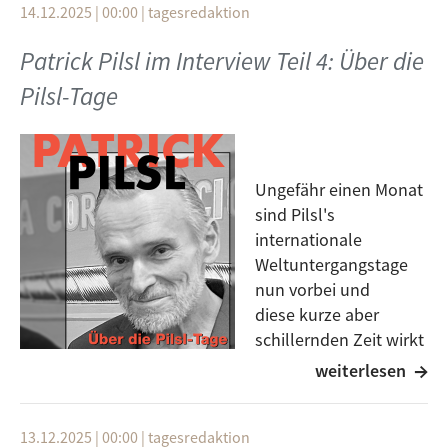
14.12.2025 | 00:00
|
tagesredaktion
Also Tune In! Auf der 102,6 MHz oder im
Web
. Das
Patrick Pilsl im Interview Teil 4: Über die
Interview könnt ihr danach auch hier unter diesem
Artikel nachhören.
Pilsl-Tage
Danke an die Perspektive Pop 2.0 des Ministeriums für
Wissenschaft, Forschung und Kunst Baden-
Württemberg sowie die Stadt Ulm, die uns dieses
Ungefähr einen Monat
Projekt ermöglichen.
sind Pilsl's
internationale
Weltuntergangstage
nun vorbei und
diese kurze aber
schillernden Zeit wirkt
immer noch nach.
weiterlesen
Patrick Pilsl hatte am letzten Tag ein wunderbares,
einzigartiges Interview gegeben und wir haben nun
13.12.2025 | 00:00
|
tagesredaktion
alles für euch zusammengetragen und vorbereitet,