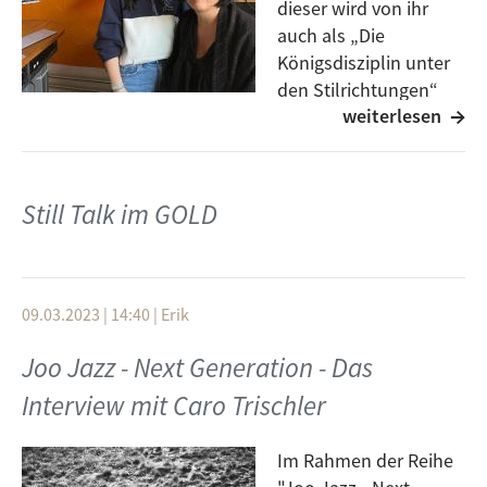
dieser wird von ihr
auch als „Die
Königsdisziplin unter
den Stilrichtungen“
weiterlesen
bezeichnet. Ihre
Stärke liegt vor allem darin, komplexe Harmonien zu
schreiben, welche jedoch sehr leicht klingen. Nach
langer Zeit präsentiert Anette Niedermeier uns das
Still Talk im GOLD
mit Ihrem Album „Frames“
Im Interview erfahren wir unter anderem mehr
darüber, was Sie antreibt, warum vor allem die Texte
09.03.2023 | 14:40
|
Erik
so besonders sind und wir hören auch ein paar ihrer
Lieder.
Joo Jazz - Next Generation - Das
Interview mit Caro Trischler
Im Rahmen der Reihe