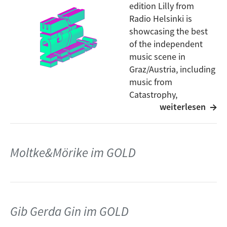
edition Lilly from
Radio Helsinki is
showcasing the best
of the independent
music scene in
Graz/Austria, including
music from
Catastrophy,
weiterlesen
DEATHDEATHDEATH ft.
Nichi Mlebom, The ZEW, FARCE, Sakura, Jayden, Red
Gaze, Monsterheart and Paul&Pets. The show
features interviews with musicians, gives an insight
Moltke&Mörike im GOLD
into Austria’s music scene and promotes the
importance of supporting local subcultural
communities. Tune in for an eclectic mix of dreamy,
distored soundspaces, lo-fi punk, and socially critical
content.
Gib Gerda Gin im GOLD