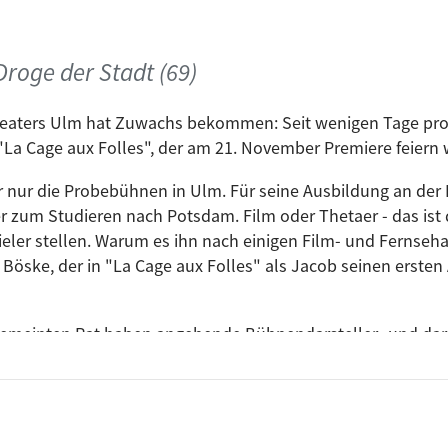
Droge der Stadt (69)
eaters Ulm hat Zuwachs bekommen: Seit wenigen Tage pr
 "La Cage aux Folles", der am 21. November Premiere feiern 
r nur die Probebühnen in Ulm. Für seine Ausbildung an de
r zum Studieren nach Potsdam. Film oder Thetaer - das ist di
ler stellen. Warum es ihn nach einigen Film- und Fernseh
 Böske, der in "La Cage aux Folles" als Jacob seinen ersten
gemeinten Rat haben angehende Bühnendarsteller- und dars
h häufig genug gehört. Das hat Rudi Grieser nicht davon abg
rzieren zu lassen. Chuzpe, hat er also, der gebürtige Bergis
nd am Theater Ulm gegeben. Als nächstes spielt, singt und t
-Sohn des schillernden Albin, der als »Zaza« allabendlich s