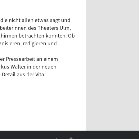
oben Björn Ingmar Böske und
die nicht allen etwas sagt und
wird.
rbeiterinnen des Theaters Ulm,
schirmen betrachten konnten: Ob
r Filmhochschule "Konrad Wolf"
nisieren, redigieren und
e Frage, die sich viele
auftritten dann doch zum
r Pressearbeit an einem
 Auftritt vor Ulmer Publikum
rkus Walter in der neuen
etail aus der Vita.
tellerinnen in ihren
ehalten, sich Körper und Hände
ch Gladbacher. Mit "Berblinger,
anzt er in "La Cage aux Folles"
eine innere Diva auspackt? Eine