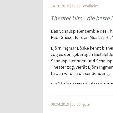
14.10.2019 | 16:00
|
cwilhelm
Theater Ulm - die beste 
Das Schauspielensemble des Th
Rudi Grieser für den Musical-Hit
Björn Ingmar Böske kennt bishe
zog es den gebürtigen Bielefelde
Schauspielerinnen und Schauspie
Theater zog, verrät Björn Ingmar
haben wird, in dieser Sendung.
Bloß keine Tattoos! Diesen gut 
Ausbildungsinstituten sicherlic
mit dem ein oder anderen Bild ve
Schneider." hat er seinen Einsta
08.04.2019 | 05:55
|
jule
als Jean-Michael, spießiger Zieh