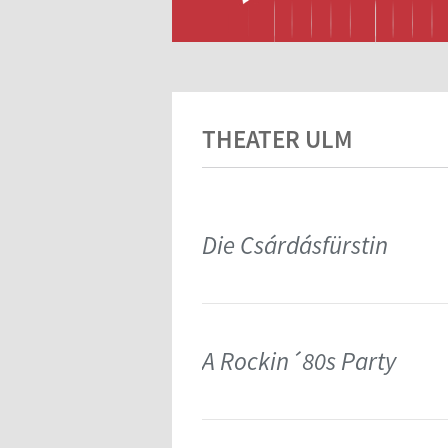
THEATER ULM
Die Csárdásfürstin
A Rockin´80s Party