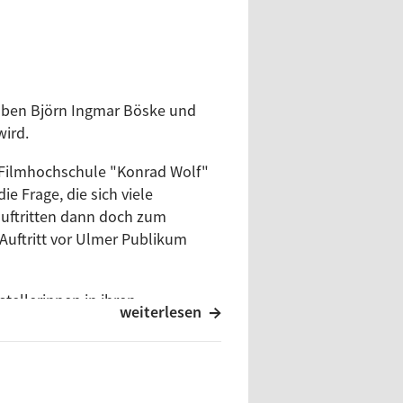
oben Björn Ingmar Böske und
wird.
r Filmhochschule "Konrad Wolf"
e Frage, die sich viele
auftritten dann doch zum
 Auftritt vor Ulmer Publikum
tellerinnen in ihren
weiterlesen
ehalten, sich Körper und Hände
ch Gladbacher. Mit "Berblinger,
anzt er in "La Cage aux Folles"
eine innere Diva auspackt? Eine