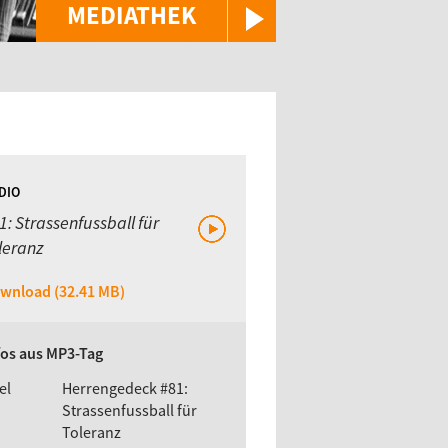
MEDIATHEK
DIO
1: Strassenfussball für
leranz
wnload (32.41 MB)
fos aus MP3-Tag
el
Herrengedeck #81:
Strassenfussball für
Toleranz