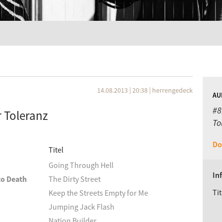
14.08.2013 | 20:38
|
herrengedeck
AU
#8
r Toleranz
To
Do
Titel
Going Through Hell
In
to Death
The Dirty Street
Tit
Keep the Streets Empty for Me
Jumping Jack Flash
Nation Builder