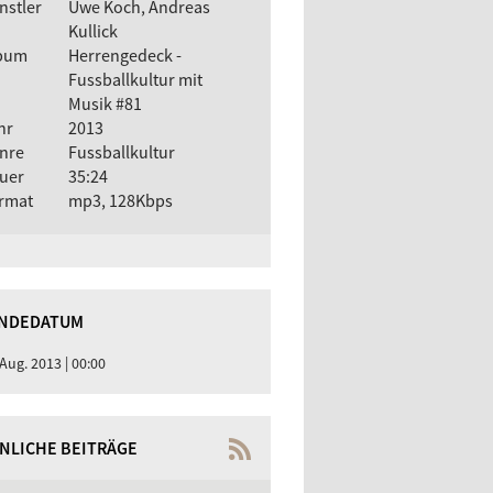
nstler
Uwe Koch, Andreas
Kullick
bum
Herrengedeck -
Fussballkultur mit
Musik #81
hr
2013
nre
Fussballkultur
uer
35:24
rmat
mp3, 128Kbps
NDEDATUM
 Aug. 2013 | 00:00
NLICHE BEITRÄGE