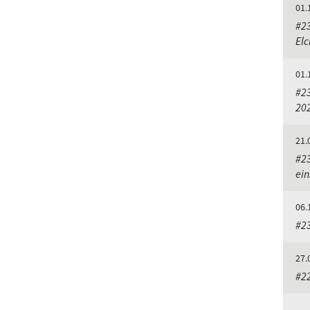
01.
#2
El
01.
#2
20
21.
#23
ein
06.
#23
27.
#2