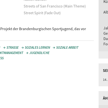
Kü
Streets of San Francisco (Main Theme)
Al
Street Spirit (Fade Out)
Ja
in Projekt der Brandenburgischen Sportjugend, das vor
Ge
Da
Fo
R
STRASSE
SOZIALES LERNEN
SOZIALE ARBEIT
IKTMANAGEMENT
JUGENDLICHE
ESS
SE
14.
ÄH