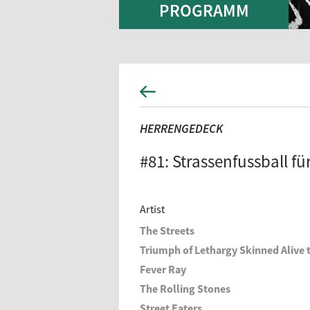
PROGRAMM
HERRENGEDECK
#81: Strassenfussball fü
Artist
The Streets
Triumph of Lethargy Skinned Alive 
Fever Ray
The Rolling Stones
Street Eaters