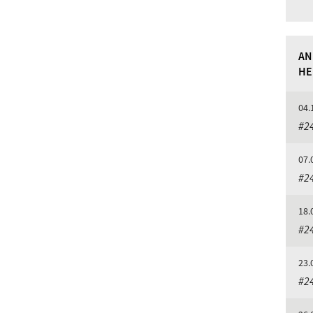
AN
HE
04.
#24
07.
#24
18.
#24
23.
#24