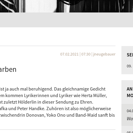
07.02.2021 | 07:30
|
jneugebauer
SE
09.
Farben
 ist ja auch mal beruhigend. Das gleichnamige Gedicht
AN
em kommen Lyrikerinnen und Lyriker wie Herta Müller,
MO
ht zuletzt Hölderlin in dieser Sendung zu Ehren.
fka und Peter Handke. Zuhören ist also möglicherweise
04.
 zwischendrin Donovan, Yoko Ono und Band-Maid sanft bis
Was
05.