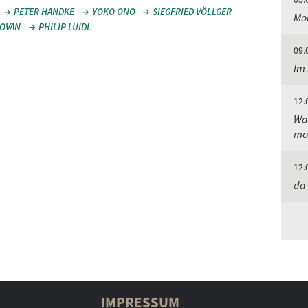
PETER HANDKE
YOKO ONO
SIEGFRIED VÖLLGER
Mor
OVAN
PHILIP LUIDL
09.
Im 
12.
Was
mo
12.
da 
IMPRESSUM