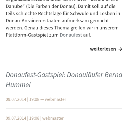
Danube" (Die Farben der Donau). Damit soll auf die
Zagar
teils schlechte Rechtslage für Schwule und Lesben in
Donau-Anrainererstaaten aufmerksam gemacht
Dream of the Machine
werden. Genau dieses Thema greifen wir in unserem
Playbackdolls
Plattform-Gastspiel zum
Donaufest
auf.
Ohne das Meer
Zu Gast sind:
weiterlesen
Darkwood Dub :. Nesto Sasvim Izvenso (Umbo
- Laura Halding-Hoppenheit (Trägerin des
remix)
Bundesverdienstkreuzes und selbsternannte Mutter
aller Schwulen und Lesben)
Donaufest-Gastspiel: Donauläufer Bernd
21 h
- Ronny Takacs (Vorstandmitglied des CSD Ulm/Neu-
Ulm e.V.)
Hummel
Yasmo & Die Klangkantine
- Isabelle Hlawatsch (Netzwerk LSBTTIQ Baden-
Es ist Musik
Württemberg, Freundeskreis transidentischer
09.07.2014 | 19:08
—
webmaster
Menschen Ulm)
Terry Snyder and the all stars
- Christoph Michl (CSD Stuttgart, Netzwerk LSBTTIQ
Taboo (Savages Y Suefo Repercussion) :.
Baden-Württemberg)
09.07.2014 | 19:08
|
webmaster
Anna F.