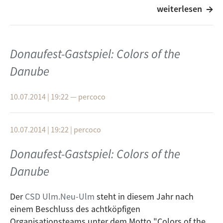
weiterlesen
Misroslav Houselsky
Are you adressing me?
Grabo’sky
Donaufest-Gastspiel: Colors of the
Poolside (A lazy sunday with Savages)
Danube
Marcel
10.07.2014 | 19:22
—
percoco
Luvstory
Mana Mana
10.07.2014 | 19:22
|
percoco
The Raid
Perception
Donaufest-Gastspiel: Colors of the
Danube
Zagar
Supernova Echoes
Der
CSD Ulm.Neu-Ulm
steht in diesem Jahr nach
Kottarashky & The Rain Dogs
einem Beschluss des achtköpfigen
Organisationsteams unter dem Motto "Colors of the
Doctore