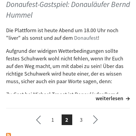
Durch die Sendung geleitet Rudolf Arnold live aus
Donaufest-Gastspiel: Donauläufer Bernd
Too Far (Rodney Hunter Remix)
dem Donausalon.
Hummel
Oberst & Buchner feat. Mimu
Doves (Ken Hayakawa RMX)
Die Plattform ist heute Abend um 18.00 Uhr noch
"liver" als sonst und auf dem
Donaufest
!
Schönburger Perlen
Aufgrund der widrigen Wetterbedingungen sollte
Keya Hayakawa feat Julian & Der Fux
festes Schuhwerk wohl nicht fehlen, wenn Ihr Euch
Über den Dächern (Radio Edit)
auf den Weg macht, um mit dabei zu sein! Über das
richtige Schuhwerk wird heute einer, der es wissen
Parov Stelar feat Marvin Gaye
e ›
muss, sicher auch ein paar Worte sagen, denn:
Keep On Dancing (Makossa & Megablast Extended
Seit
Disco Version)
Zu Gast bei Michael Troost ist Donauläufer Bernd
weiterlesen
te
Hummel. Er ist langjähriges Alpenvereinsmitglied,
Yasmo
ächs
Ausdauerextremsportler und in Ulmer Kreisen
Kein Platz für Zweifel
hauptsächlich bekannt als "Donauläufer", der den
1
2
3
Fluss nun schon zweimal auf seiner ganzen Länge
Qunstwerk
SEITEN
vorh
abgelaufen ist - 2002 als Solist, 2007 im Zuge des
Hey Bro