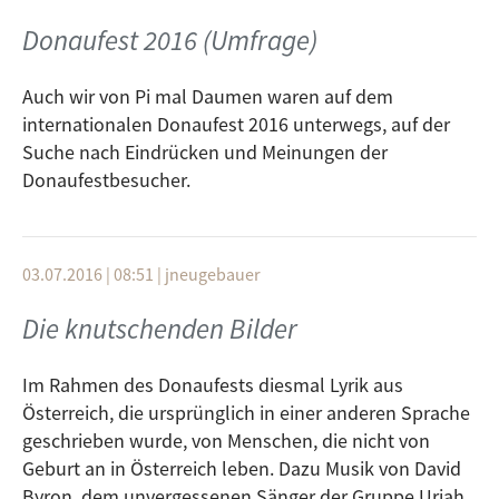
Tradition das Moderator Rainer Markus Walter in einer
Donaufest 2016 (Umfrage)
Plattform gemeinsam mit dem Künstlerischen Leiter
des Zelts das Programm vorstellt und in lockerer
Auch wir von Pi mal Daumen waren auf dem
Runde geplaudert wird. Wenn schon so viel abgesagt
internationalen Donaufest 2016 unterwegs, auf der
und verschoben wird, möchten wir doch zumindest
Suche nach Eindrücken und Meinungen der
diese Tradition erhalten. Gemeinsam mit unserem
Donaufestbesucher.
Moderator, der ebenfalls von einer Absage betroffen
ist – nämlich die des Internationalen Donaufest – wird
Jan Ilg erzählen wie es ihm ergangen ist, welche
Schritte nötig waren von der Info, zur Absage bis hin
03.07.2016 | 08:51
|
jneugebauer
zum Verschieben von Programmpunkten und wird
Die knutschenden Bilder
dabei sicher auch bei unserem Moderator nachfragen
welche Reaktionen denn so von den Bands aus den
Im Rahmen des Donaufests diesmal Lyrik aus
Donauländern kamen.
Österreich, die ursprünglich in einer anderen Sprache
geschrieben wurde, von Menschen, die nicht von
Geburt an in Österreich leben. Dazu Musik von David
Byron, dem unvergessenen Sänger der Gruppe Uriah