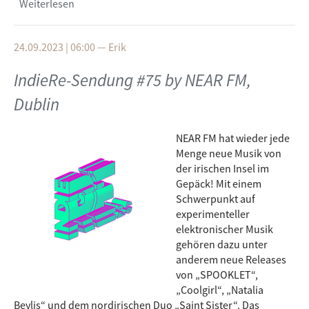
Weiterlesen
über IndieRe-Sendung #76 by Radio Campus-
Netzwerk, Tours
24.09.2023 | 06:00
—
Erik
IndieRe-Sendung #75 by NEAR FM,
Dublin
NEAR FM hat wieder jede
Menge neue Musik von
der irischen Insel im
Gepäck! Mit einem
Schwerpunkt auf
experimenteller
elektronischer Musik
gehören dazu unter
anderem neue Releases
von „SPOOKLET“,
„Coolgirl“, „Natalia
Beylis“ und dem nordirischen Duo „Saint Sister“. Das