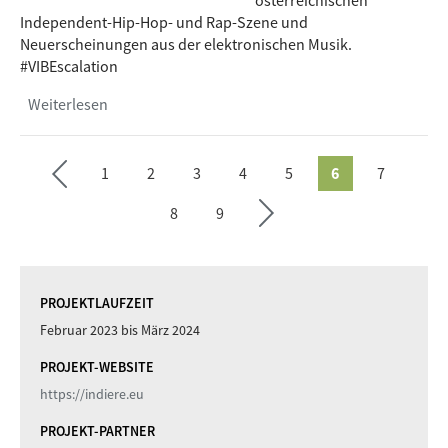
österreichischen
Independent-Hip-Hop- und Rap-Szene und
Neuerscheinungen aus der elektronischen Musik.
#VIBEscalation
›
Weiterlesen
über IndieRe-Sendung #71 by Radio Helsinki,
Seite
Graz
te
1
2
3
4
5
6
7
ächs
SEITEN
vorh
8
9
erige
Seite
PROJEKTLAUFZEIT
Februar 2023
bis
März 2024
PROJEKT-WEBSITE
https://indiere.eu
PROJEKT-PARTNER