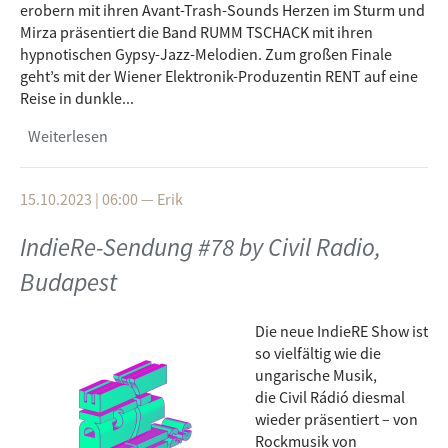
erobern mit ihren Avant-Trash-Sounds Herzen im Sturm und
Mirza präsentiert die Band RUMM TSCHACK mit ihren
hypnotischen Gypsy-Jazz-Melodien. Zum großen Finale
geht’s mit der Wiener Elektronik-Produzentin RENT auf eine
Reise in dunkle...
Weiterlesen
über IndieRe-Sendung #79 by Radio Helsinki,
Graz
15.10.2023 | 06:00
—
Erik
IndieRe-Sendung #78 by Civil Radio,
Budapest
Die neue IndieRE Show ist
so vielfältig wie die
ungarische Musik,
die Civil Rádió diesmal
wieder präsentiert – von
Rockmusik von