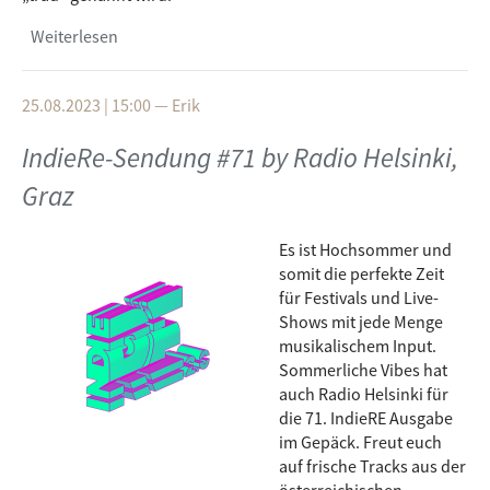
Weiterlesen
über IndieRe-Sendung #72 by Onda Local de
Andalucía, Sevilla
25.08.2023 | 15:00
—
Erik
IndieRe-Sendung #71 by Radio Helsinki,
Graz
Es ist Hochsommer und
somit die perfekte Zeit
für Festivals und Live-
Shows mit jede Menge
musikalischem Input.
Sommerliche Vibes hat
auch Radio Helsinki für
die 71. IndieRE Ausgabe
im Gepäck. Freut euch
auf frische Tracks aus der