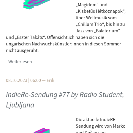
„Magidom“ und
„Kisbetűs Hétköznapok“,
über Weltmusik vom
„Chillum Trio“, bis hin zu
Jazz von „Balatorium“
und „Eszter Takáts“. Offensichtlich haben sich die
ungarischen Nachwuchskünstler:innen in diesen Sommer
nicht ausgeruht!
Weiterlesen
über IndieRe-Sendung #78 by Civil Radio,
Budapest
08.10.2023 | 06:00
—
Erik
IndieRe-Sendung #77 by Radio Student,
Ljubljana
Die aktuelle IndieRE-
Sendung wird von Marko
und Dušan von