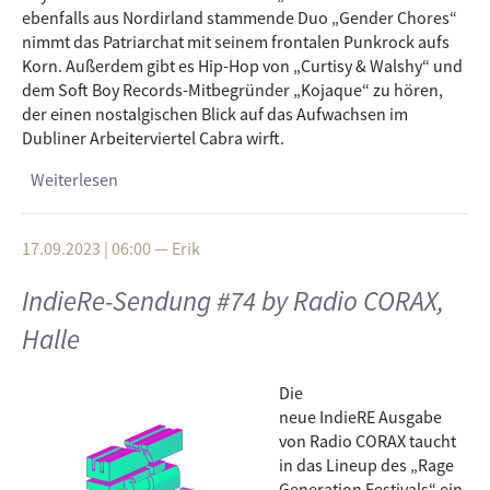
ebenfalls aus Nordirland stammende Duo „Gender Chores“
nimmt das Patriarchat mit seinem frontalen Punkrock aufs
Korn. Außerdem gibt es Hip-Hop von „Curtisy & Walshy“ und
dem Soft Boy Records-Mitbegründer „Kojaque“ zu hören,
der einen nostalgischen Blick auf das Aufwachsen im
Dubliner Arbeiterviertel Cabra wirft.
Weiterlesen
über IndieRe-Sendung #75 by NEAR FM, Dublin
17.09.2023 | 06:00
—
Erik
IndieRe-Sendung #74 by Radio CORAX,
Halle
Die
neue IndieRE Ausgabe
von Radio CORAX taucht
in das Lineup des „Rage
Generation Festivals“ ein,