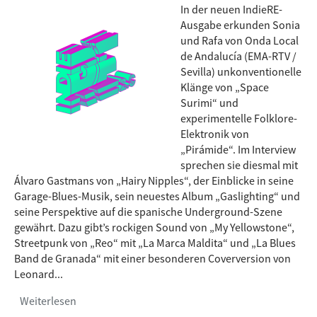
In der neuen IndieRE-
Ausgabe erkunden Sonia
und Rafa von Onda Local
de Andalucía (EMA-RTV /
Sevilla) unkonventionelle
Klänge von „Space
Surimi“ und
experimentelle Folklore-
Elektronik von
„Pirámide“. Im Interview
sprechen sie diesmal mit
Álvaro Gastmans von „Hairy Nipples“, der Einblicke in seine
Garage-Blues-Musik, sein neuestes Album „Gaslighting“ und
seine Perspektive auf die spanische Underground-Szene
gewährt. Dazu gibt’s rockigen Sound von „My Yellowstone“,
Streetpunk von „Reo“ mit „La Marca Maldita“ und „La Blues
Band de Granada“ mit einer besonderen Coverversion von
Leonard...
Weiterlesen
über IndieRe-Sendung #80 by EMA-RTV, Sevilla