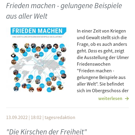
Frieden machen - gelungene Beispiele
Koordinator von
sicherheitneudenken.de
, gesprochen und
konnte Näheres herausfinden.
aus aller Welt
In einer Zeit von Kriegen
und Gewalt stellt sich die
Frage, ob es auch anders
geht.
Dass
es geht, zeigt
die Ausstellung der Ulmer
Friedenswochen
"Frieden machen -
gelungene Beispiele aus
aller Welt". Sie befindet
sich im Obergeschoss der
vH Ulm und zeigt anhand
weiterlesen
von 27 Beispielen aus ehemaligen Konfliktregionen, dass es
auch ohne Waffen geht. Radio free FM hat mit Rainer Schmid
gesprochen, der einen tieferen Einblick in das Thema geben
13.09.2022 | 18:02
|
tagesredaktion
konnte, unter anderem zur Frage: Wer hat die Reportagen
"Die Kirschen der Freiheit"
gemacht?