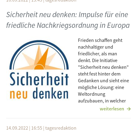
Sicherheit neu denken: Impulse für eine
friedliche Nachkriegsordnung in Europa
Frieden schaffen geht
nachhaltiger und
friedlicher, als man
denkt. Die Initiative
"Sicherheit neu denken"
steht fest hinter dem
Gedanken und sieht eine
mögliche Lösung: eine
Weltordnung
aufzubauen, in welcher
jeder auf Augenhöhe ist,
weiterlesen
dieselben Ziele verfolgt und gleich behandelt wird.
Radio free FM hat bei der Veranstaltung der Ulmer
Friedenswochen "Sicherheit neu denken: Impulse für eine
14.09.2022 | 16:55
|
tagesredaktion
friedliche Nachkriegsordnung in Europa" mit Ralf Becker,