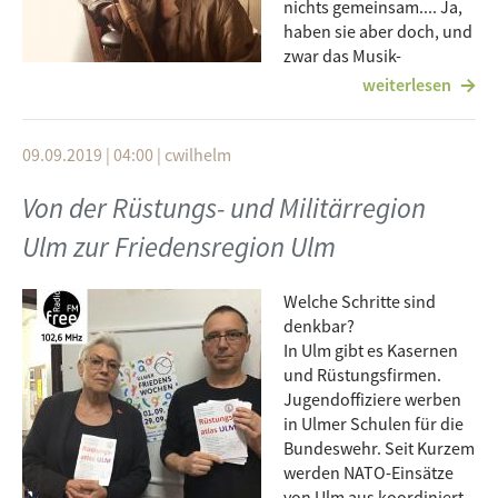
nichts gemeinsam.... Ja,
haben sie aber doch, und
zwar das Musik-
Performer-Duo
weiterlesen
"Recorder Recorder". Da wollt ihr vielleicht wissen, wie das
geht, wie das zusammengebracht wird?
09.09.2019 | 04:00
|
cwilhelm
Das könnt ihr auf zwei Arten herausfinden, einmal am
Samstag, ab 21 im Gelis 44 bei "Peace Pieces" oder - etwas
Von der Rüstungs- und Militärregion
schneller - schon jetzt im Podcast, wenn Elisabeth
Ulm zur Friedensregion Ulm
Haselberger, vom Musik-Performer-Duo "Recorder
Recorder" uns Rede und Antwort steht.
Welche Schritte sind
denkbar?
In Ulm gibt es Kasernen
und Rüstungsfirmen.
Jugendoffiziere werben
in Ulmer Schulen für die
Bundeswehr. Seit Kurzem
werden NATO-Einsätze
von Ulm aus koordiniert