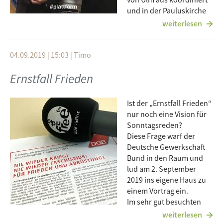
und in der Pauluskirche
spielt das
weiterlesen
Heeresmusikkorps. Bundesfestung und Kriegerdenkmäler
zeugen von der militärischen Tradition der Stadt Ulm.
Wie könnte aus der traditionellen Rüstungs- und
04.09.2019 | 15:03
|
Timo
Militärregion Ulm schrittweise eine Friedensregion werden?
Ernstfall Frieden
An diesem Abend wird auch der
Rüstungsatlas
Ulm
vorgestellt.
Ist der „Ernstfall Frieden“
Referenten: Rainer Schmid und Gisela Glück-Gross
nur noch eine Vision für
Moderation: Timo Freudenreich
Sonntagsreden?
Diese Frage warf der
Linkliste:
Deutsche Gewerkschaft
Bund in den Raum und
Rüstungsatlas als PDF
lud am 2. September
ruestung-ostalb.pressehuette.de
2019 ins eigene Haus zu
›
friedensbewegt-ulm.de
einem Vortrag ein.
friedenswochen-ulm.de
Seite
Im sehr gut besuchten
Großen Saal des DGB
weiterlesen
te