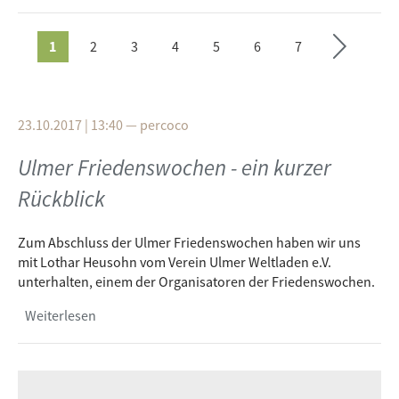
Hauses hielt Dr. Wolfram Wette, im Rahmen der Ulmer
ächs
Friedenswochen und zum Antikriegstag (01.Sept.), einen
Vortrag mit dem Titel "Ernstfall Frieden".
1
2
3
4
5
6
7
Vor diesem Vortrag hat sich der Publizist,
SEITEN
Schriftsteller, Historiker und Friedensforscher Zeit für Radio
free FM genommen und mit unserem Redakteur Timo
Freudenreich gesprochen.
23.10.2017 | 13:40
—
percoco
Mehr zu Dr. Wolfram Wette :
Wikipedia
Ulmer Friedenswochen - ein kurzer
Mehr zu Programm der Ulmer Friedenswochen unter :
friedenswochen-ulm.de
Rückblick
Zum Abschluss der Ulmer Friedenswochen haben wir uns
mit Lothar Heusohn vom Verein Ulmer Weltladen e.V.
unterhalten, einem der Organisatoren der Friedenswochen.
Weiterlesen
über Ulmer Friedenswochen - ein kurzer
Rückblick