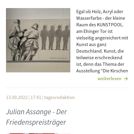
Egal ob Holz, Acryl oder
Wasserfarbe - der kleine
Raum des KUNSTPOOL.
am Ehinger Tor ist
vielseitig angereichert mit
Kunst aus ganz
Deutschland. Kunst, die
teilweise erschreckend
ist, denn das Thema der
Ausstellung "Die Kirschen
der Freiheit" ist
weiterlesen
Desertion. Reinhold Thiel, der Ulmer Ärzteinitiative, sagte bei
der Eröffnungsfeier der im Rahmen der Ulmer
Friedenswochen stattfindenden Ausstellung ein paar Worte,
13.09.2022 | 17:41
|
tagesredaktion
die den Zweck gut zusammenfassen:"Wir alle sollten den
Julian Assange - Der
Mut zur Freiheit haben, diesem nur scheinbaren Zwang zur
militärischen und atomaren Aufrüstung entgegenzutreten.
Friedenspreisträger
Es geht um den Willen zum Leben, zum gemeinsamen
Überleben und um Leben zu erhalten." Näheres zur