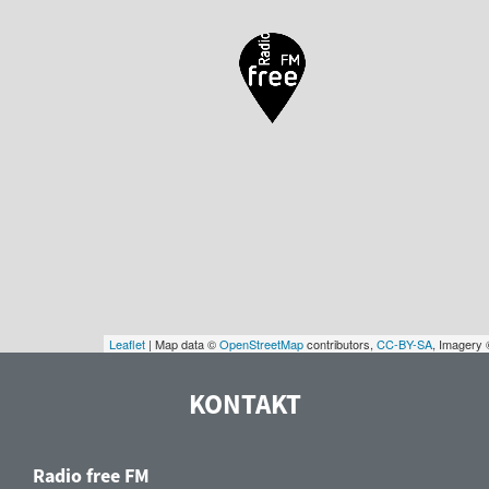
Leaflet
| Map data ©
OpenStreetMap
contributors,
CC-BY-SA
, Imagery
KONTAKT
Radio free FM