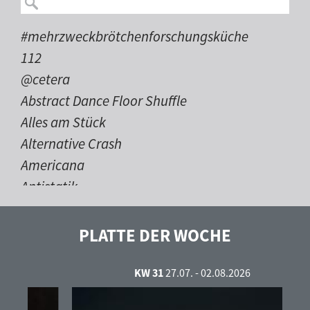
#mehrzweckbrötchenforschungsküche
112
@cetera
Abstract Dance Floor Shuffle
Alles am Stück
Alternative Crash
Americana
Antistatik
Auf 102,6 durch die Nacht
bleepgeeks
PLATTE DER WOCHE
Caravelas
Contrastes
KW 31
27.07. - 02.08.2026
Country Time