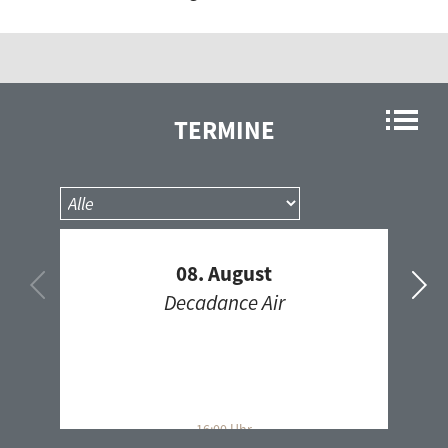
Rock'n'Roll Flashback
Roots Americana
Russkij Express
Schatzkiste
TERMINE
Schlecktronik
SKAramba!
Soul Rotation
Sound of Africa
08. August
Soundscapes
Decadance Air
step up
Stimmen der Ukraine
Storytellers Shuffle
südnordfunk
Talks for future
16:00 Uhr