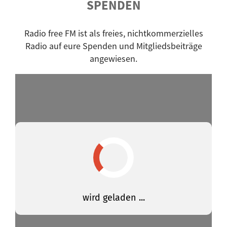
SPENDEN
Happy Morning
Hartwurstmassaker
Radio free FM ist als freies, nichtkommerzielles
Herrengedeck
Radio auf eure Spenden und Mitgliedsbeiträge
High Noon
angewiesen.
Hippie Morning
Indie Gap
IndieRE - Independent Radio Exchange
jazzin'
Jó napot!
klassisch modern
La Buhardilla
Lokaltermin
malso, malsoo
Man spricht Deutsch