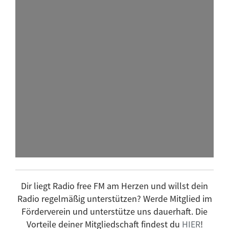
Maschine Null
Montego Bass
Morning Dub
Mugwump
Musik L' AFRIK
peace on air - Das Ulmer Friedensradio
Platte der Woche
Platte Macchiato
Plattform
Progdorf
Projektplatz
Radio Wecker
Dir liegt Radio free FM am Herzen und willst dein
radio.mikrowelle
Radio regelmäßig unterstützen? Werde Mitglied im
RéMarks BeatBrunch
Förderverein und unterstütze uns dauerhaft. Die
Vorteile deiner Mitgliedschaft findest du
HIER
!
rhythm shuffle