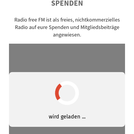
SPENDEN
Happy Morning
Hartwurstmassaker
Radio free FM ist als freies, nichtkommerzielles
Herrengedeck
Radio auf eure Spenden und Mitgliedsbeiträge
High Noon
angewiesen.
Hippie Morning
Indie Gap
IndieRE - Independent Radio Exchange
jazzin'
Jó napot!
klassisch modern
La Buhardilla
Lokaltermin
malso, malsoo
Man spricht Deutsch