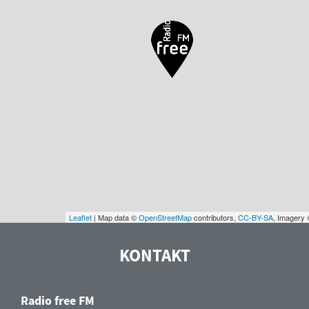
Leaflet
| Map data ©
OpenStreetMap
contributors,
CC-BY-SA
, Imagery
KONTAKT
Radio free FM