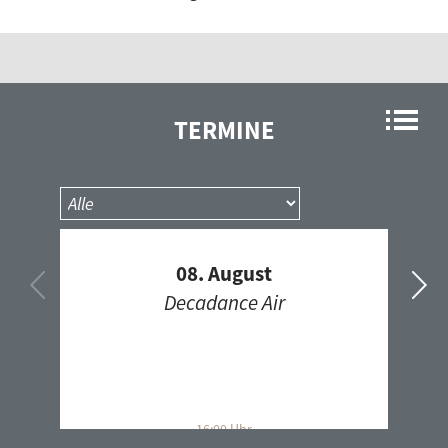
Rock'n'Roll Flashback
Roots Americana
Russkij Express
Schatzkiste
TERMINE
Schlecktronik
SKAramba!
Soul Rotation
Sound of Africa
08. August
Soundscapes
Decadance Air
step up
Stimmen der Ukraine
Storytellers Shuffle
südnordfunk
Talks for future
16:00 Uhr