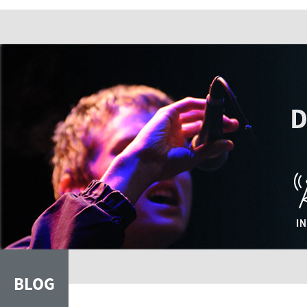
handverlesene Schätze der Underground Dance Music
im non-stop Mix.
SEITEN
Wann? In der Nacht von Freitag auf Samstag (den
15.5.2010) bei Radio free FM auf 102,6 Mega-Quartz
oder über den Live-Stream (oben rechts).
Herzlichst.
Progdorf
Tech House
Jörg Graßdorf
Electro House
Electro Breaks
Deep House
Acid
BLOG