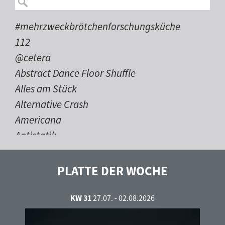
#mehrzweckbrötchenforschungsküche
112
@cetera
Abstract Dance Floor Shuffle
Alles am Stück
Alternative Crash
Americana
Antistatik
Auf 102,6 durch die Nacht
bleepgeeks
PLATTE DER WOCHE
Caravelas
Contrastes
KW 31
27.07. - 02.08.2026
Country Time