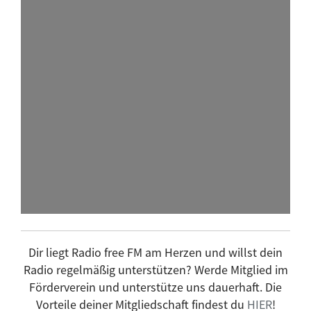
Maschine Null
Montego Bass
Morning Dub
Mugwump
Musik L' AFRIK
peace on air - Das Ulmer Friedensradio
Platte der Woche
Platte Macchiato
Plattform
Progdorf
Projektplatz
Radio Wecker
Dir liegt Radio free FM am Herzen und willst dein
radio.mikrowelle
Radio regelmäßig unterstützen? Werde Mitglied im
RéMarks BeatBrunch
Förderverein und unterstütze uns dauerhaft. Die
Vorteile deiner Mitgliedschaft findest du
HIER
!
rhythm shuffle