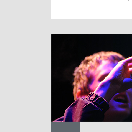
auf 102,6 Mega-Quartz oder über
Herzlichst.
Progdorf
SEITEN
Tech House
Jörg Graßdorf
Electro House
Electro Breaks
Deep House
Acid