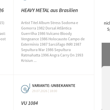
Fre
26
HEAVY METAL aus Brasilien
Fre
Get
15)
Artist Titel Album Stress Sodoma e
nic
Gul
Gomorra 1982 Dorsal Atlântica
S
Hap
ast:
Guerrilha 1986 Vulcano Bloody
oost
Vengeance 1986 Holocausto Campo de
Har
Extermínio 1987 Sarcófago INRI 1987
Her
Sepultura War 1986 Sepultura
Ratmahatta 1996 Angra Carry On 1993
Hig
Krisiun ...
Hip
Ind
Ind
Exc
VARIANTE: UNBEKANNTE
29.07.2026 | 18:00
jazz
Jó 
VU 1084
kla