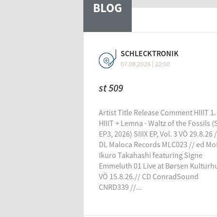
BLOG
SCHLECKTRONIK
07.08.2026 | 22:00
st 509
Artist Title Release Comment HIIIT 1.
HIIIT + Lemna - Waltz of the Fossils (S
EP3, 2026) SIIIX EP, Vol. 3 VÖ 29.8.26 /
DL Maloca Records MLC023 // ed Mo
Ikuro Takahashi featuring Signe
Emmeluth 01 Live at Børsen Kulturh
VÖ 15.8.26.// CD ConradSound
CNRD339 //...