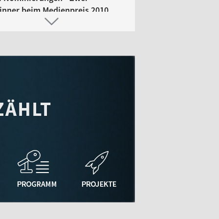
inner beim Medienpreis 2010
.2010 | 11.21 | rmwalter
r Zelt 2010
.2010 | 10.22 | rmwalter
4. ZOOM into science: "Das
eimnis des Kaulquappen-
ings" mit Professor Eberhard
, Gravitationsbiologe an der
 Ulm
2010 | 10.00 | st.hutterer
y Morning Spezial :: 29.04.2010
.2010 | 17.30 | rmwalter
nde der Nacht ... ab 22 h !!!