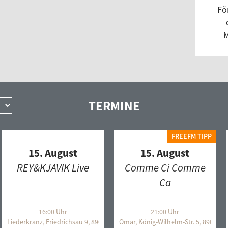
Pro
Fö
Pro
M
Rad
rad
RéM
rhy
Roc
TERMINE
Roo
Russ
FREEFM TIPP
Sch
15. August
15. August
Sch
REY&KJAVIK Live
Comme Ci Comme
SKA
Ca
Sou
Sou
16:00 Uhr
21:00 Uhr
 Ulm
Liederkranz, Friedrichsau 9, 89073 Ulm
Omar, König-Wilhelm-Str. 5, 89073 
Sou