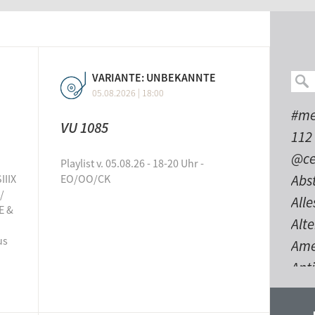
24.04
Schl
22.04
VARIANTE: UNBEKANNTE
05.08.2026 | 18:00
Pure
#me
finn
VU 1085
112
19.04
@ce
Playlist v. 05.08.26 - 18-20 Uhr -
Abs
IIIX
EO/OO/CK
/
All
E &
Alt
us
Ame
Anti
Auf
ble