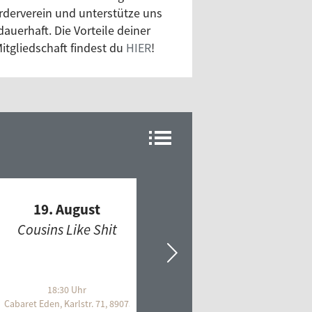
gdorf
rderverein und unterstütze uns
jektplatz
dauerhaft. Die Vorteile deiner
itgliedschaft findest du
HIER
!
io Wecker
io.mikrowelle
arks BeatBrunch
thm shuffle
k'n'Roll Flashback
ts Americana
kij Express
FREEFM TIPP
atzkiste
19. August
21. August
lecktronik
Cousins Like Shit
Obstwiesenfestival
ramba!
2026
l Rotation
nd of Africa
18:30 Uhr
17:00 Uhr
Ulm
Cabaret Eden, Karlstr. 71, 89073 Ulm
Lerchenberg, 89160 Dornstadt
ndscapes