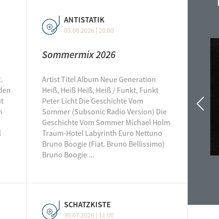
Car
ANTISTATIK
Con
6.07. - 12.07.2026
KW 32
03.08. - 09.08.2026
03.08.2026 | 20:00
Cou
Sommermix 2026
dan
Dop
.
Artist Titel Album Neue Generation
Dub
 den
Heiß, Heiß Heiß, Heiß / Funkt, Funkt
it
Peter Licht Die Geschichte Vom
Dud
n
Sommer (Subsonic Radio Version) Die
Eine
Zurüc
Geschichte Vom Sommer Michael Holm
Eine
l
Traum-Hotel Labyrinth Euro Nettuno
Bruno Boogie (Fiat. Bruno Bellissimo)
Ent
Bruno Boogie ...
Erit
Cats & Sunsets
Lately, Love Is Dead
f*ai
Raid Kyu
Baby Smith
fre
SCHATZKISTE
free
30.07.2026 | 11:00