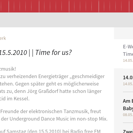
Werk
E-We
E-Werk | neue Ausgabe: 15.5.2010 | | Time for us?
Time
14.05.
(akt
zmusik!
r zu verheizenden Energieträger „geschmeidiger
14.0
tehen. Gegen später geht es möglicherweise
14.05.
ts zu, denn Jörg Graßdorf hatte schon länger
id im Kessel.
Am E
Baby
Freunde der elektronischen Tanzmusik, freut
08.05.
 der Underground Dance Music im non-stop Mix.
auf Samstag (den 15.5.2010) bei Radio free FM
Zwe