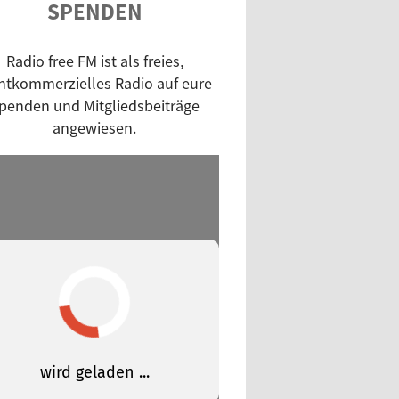
SPENDEN
nch Cuts
unde reden Tacheles
Radio free FM ist als freies,
 up!
htkommerzielles Radio auf eure
aschkanone
penden und Mitgliedsbeiträge
py Morning
angewiesen.
twurstmassaker
rengedeck
h Noon
pie Morning
ie Gap
ieRE - Independent Radio
hange
in'
napot!
ssisch modern