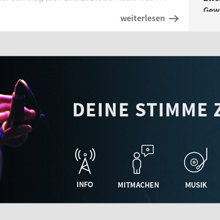
 den Live-Stream (oben rechts).
Gew
weiterlesen
04.05
Ulme
29.04
30.0
Geh
Loop
Horn
Uni
29.04.
Happ
28.04
Freu