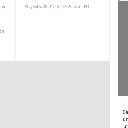
eber
Playlist v. 29.07.26 - 18-20 Uhr - EO
La 
Lok
mal
 Of
Man
l
Mas
Mon
Mor
Mu
Musi
pea
Fri
Pla
Di
Pla
un
Pla
un